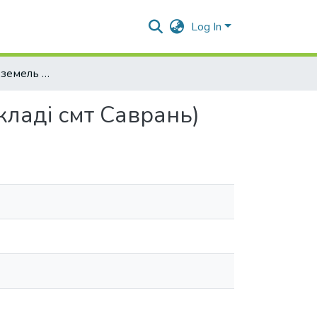
Log In
Грошова оцінка земель в Одеській області (на прикладі смт Саврань)
кладі смт Саврань)