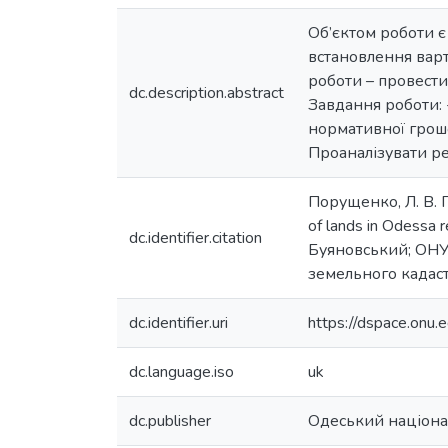
Об’єктом роботи є
встановлення варт
роботи – провести
dc.description.abstract
Завдання роботи: 
нормативної грошо
Проаналізувати ре
Порущенко, Л. В. 
of lands in Odessa 
dc.identifier.citation
Буяновський; ОНУ і
земельного кадастр
dc.identifier.uri
https://dspace.on
dc.language.iso
uk
dc.publisher
Одеський націонал