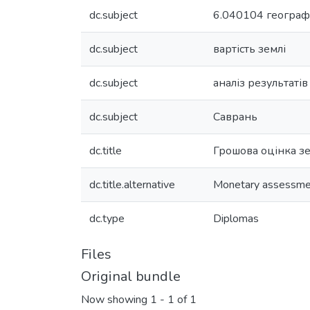
dc.subject
6.040104 географ
dc.subject
вартість землі
dc.subject
аналіз результатів
dc.subject
Саврань
dc.title
Грошова оцінка зе
dc.title.alternative
Monetary assessment
dc.type
Diplomas
Files
Original bundle
Now showing
1 - 1 of 1