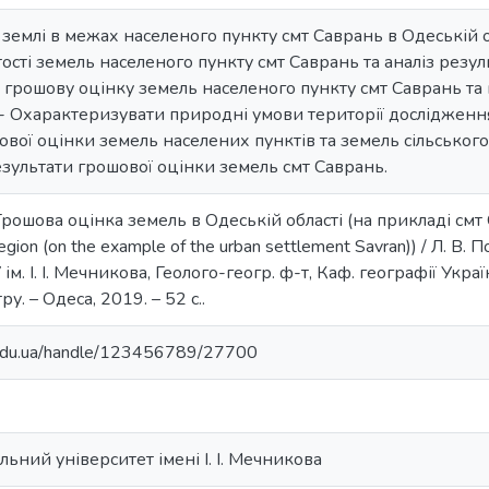
 землі в межах населеного пункту смт Саврань в Одеській о
ості земель населеного пункту смт Саврань та аналіз резул
 грошову оцінку земель населеного пункту смт Саврань та 
- Охарактеризувати природні умови території дослідження
вої оцінки земель населених пунктів та земель сільськог
зультати грошової оцінки земель смт Саврань.
Грошова оцінка земель в Одеській області (на прикладі смт
region (on the example of the urban settlement Savran)) / Л. В. 
м. І. І. Мечникова, Геолого-геогр. ф-т, Каф. географії Укра
у. – Одеса, 2019. – 52 с..
u.edu.ua/handle/123456789/27700
ьний університет імені І. І. Мечникова