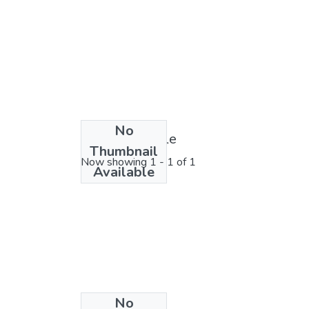
No
License bundle
Thumbnail
Now showing
1 - 1 of 1
Available
No