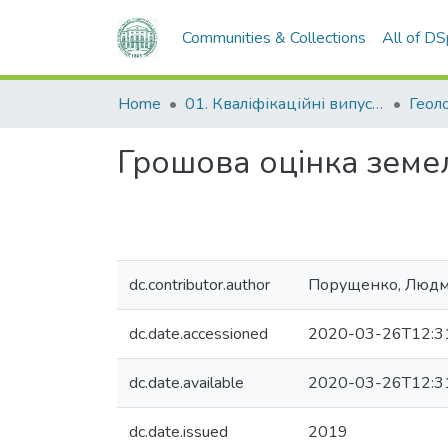
Communities & Collections
All of D
Home
01. Кваліфікаційні випускні роботи здобувачів вищої освіти
Грошова оцінка земел
dc.contributor.author
Порущенко, Людми
dc.date.accessioned
2020-03-26T12:3
dc.date.available
2020-03-26T12:3
dc.date.issued
2019