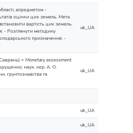
бласті, апредметом -
ьтатів оцінки цих земель. Мета
встановити вартість цих земель.
uk_UA
; - Розглянути методику
осподарського призначення; -
 Саврань) = Monetary assessment
Порущенко; наук. кер. А. О.
uk_UA
їни, грунтознавства та
uk_UA
uk_UA