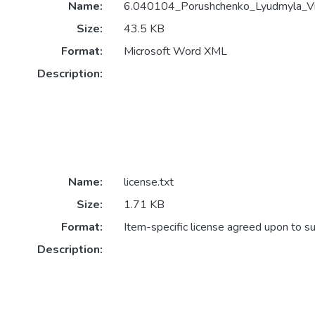
Name:
6.040104_Porushchenko_Lyudmyla_Vik
Size:
43.5 KB
Format:
Microsoft Word XML
Description:
Name:
license.txt
Size:
1.71 KB
Format:
Item-specific license agreed upon to s
Description: