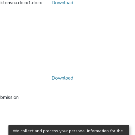
torivna.docx1.docx
Download
Download
ubmission
We collect and process your personal information for the