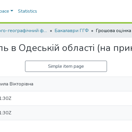
Space
Statistics
Геолого-географічний факультет
Бакалаври ГГФ
ь в Одеській області (на при
Simple item page
ла Вікторівна
1:30Z
1:30Z