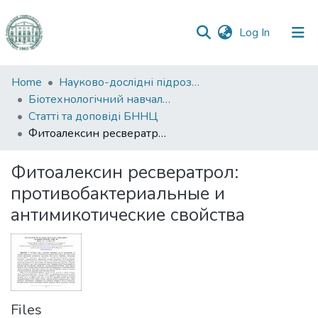
(current)
Log In
Communities
Home
Науково-дослідні підрозділи
&
Біотехнологічний навчально-науковий центр
Collections
Статті та доповіді БННЦ
Фитоалексин ресвератрол: противобактериальные и антимикотические свойства
All of DSpace
Фитоалексин ресвератрол:
Statistics
противобактериальные и
антимикотические свойства
Files