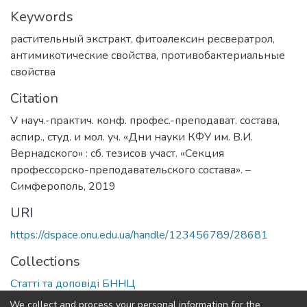
Keywords
растительный экстракт
,
фитоалексин ресвератрол
,
антимикотические свойства
,
противобактериальные
свойства
Citation
V науч.-практич. конф. профес.-преподават. состава,
аспир., студ. и мол. уч. «Дни науки КФУ им. В.И.
Вернадского» : сб. тезисов участ. «Секция
профессорско-преподавательского состава». –
Симферополь, 2019
URI
https://dspace.onu.edu.ua/handle/123456789/28681
Collections
Статті та доповіді БННЦ
We collect and process your personal information for the