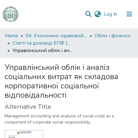
(current)
Log In
Communities
Home
04. Економіко-правовий факультет
Облік і фінанси
&
Статті та доповіді ЕПФ (Облік і фінанси)
Collections
Управлінський облік і аналіз соціальних витрат як складова корпоративної соціальної відповідальності
All of DSpace
Управлінський облік і аналіз
соціальних витрат як складова
Statistics
корпоративної соціальної
відповідальності
Alternative Title
Management accounting and analysis of social costs as a
component of corporate social responsibility