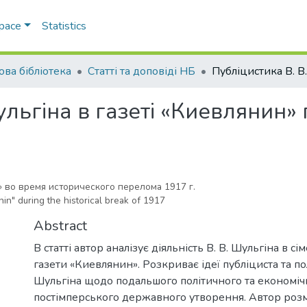
Space
Statistics
ова бібліотека
Статті та доповіді НБ
льгіна в газеті «Киевлянин» 
» во время исторического перелома 1917 г.
in" during the historical break of 1917
Abstract
В статті автор аналізує діяльність В. В. Шульгіна в с
газети «Киевлянин». Розкриває ідеї публіциста та пол
Шульгіна щодо подальшого політичного та економіч
постімперського державного утворення. Автор роз