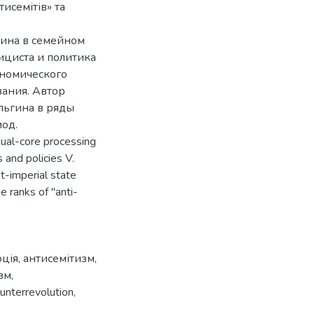
исемітів» та
гина в семейном
ициста и политика
ономического
вания. Автор
льгина в ряды
иод.
 dual-core processing
 and policies V.
t-imperial state
e ranks of "anti-
ція
,
антисемітизм
,
зм
,
unterrevolution
,