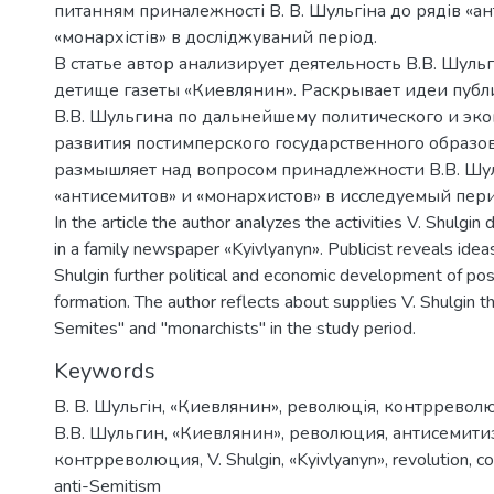
питанням приналежності В. В. Шульгіна до рядів «ант
«монархістів» в досліджуваний період.
В статье автор анализирует деятельность В.В. Шуль
детище газеты «Киевлянин». Раскрывает идеи публ
В.В. Шульгина по дальнейшему политического и эк
развития постимперского государственного образо
размышляет над вопросом принадлежности В.В. Шу
«антисемитов» и «монархистов» в исследуемый пер
In the article the author analyzes the activities V. Shulgin
in a family newspaper «Kyivlyanyn». Publicist reveals ideas
Shulgin further political and economic development of pos
formation. The author reflects about supplies V. Shulgin th
Semites" and "monarchists" in the study period.
Keywords
В. В. Шульгін
,
«Киевлянин»
,
революція
,
контрреволю
В.В. Шульгин
,
«Киевлянин»
,
революция
,
антисемити
контрреволюция
,
V. Shulgin
,
«Kyivlyanyn»
,
revolution
,
co
anti-Semitism