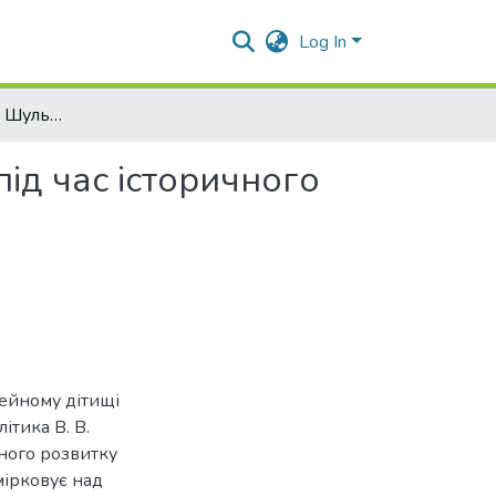
Log In
Публіцистика В. В. Шульгіна в газеті «Киевлянин» під час історичного перелому 1917 р.
під час історичного
імейному дітищі
ітика В. В.
ного розвитку
мірковує над