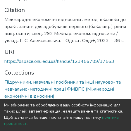
Citation
Міжнародні економічні відносини : метод. вказівки до
практ. занять для здобувачів першого (бакалавр.) рівня
вищ. освіти, спец. 292 Міжнар. економ. відносини /
уклад.: Г. С. Алексеєвська. – Одеса : Олді+, 2023. – 36 с.
URI
https://dspace.onu.edu.ua/handle/123456789/37563
Collections
Підручники, навчальні посібники та інші науково- та
навчально-методичні праці ФМВПС (Міжнародні
економічні відносини)
Ми збираємо та обробляємо вашу особисту інформацію для
Full item page
таких цілей:
автентифікація, налаштування та статистика
.
Щоб дізнатися більше, прочитайте нашу політику
політика
приватності
.
DSpace software
copyright © 2009-2026
LYRASIS