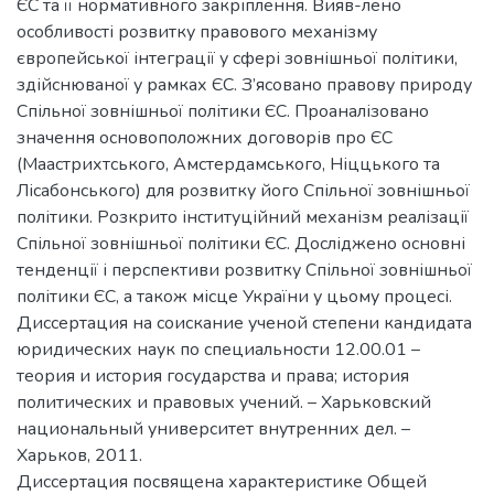
ЄС та її нормативного закріплення. Вияв-лено
особливості розвитку правового механізму
європейської інтеграції у сфері зовнішньої політики,
здійснюваної у рамках ЄС. З’ясовано правову природу
Спільної зовнішньої політики ЄС. Проаналізовано
значення основоположних договорів про ЄС
(Маастрихтського, Амстердамського, Ніццького та
Лісабонського) для розвитку його Спільної зовнішньої
політики. Розкрито інституційний механізм реалізації
Спільної зовнішньої політики ЄС. Досліджено основні
тенденції і перспективи розвитку Спільної зовнішньої
політики ЄС, а також місце України у цьому процесі.
Диссертация на соискание ученой степени кандидата
юридических наук по специальности 12.00.01 –
теория и история государства и права; история
политических и правовых учений. – Харьковский
национальный университет внутренних дел. –
Харьков, 2011.
Диссертация посвящена характеристике Общей