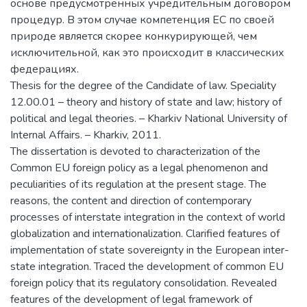
основе предусмотренных учредительным договором
процедур. В этом случае компетенция ЕС по своей
природе является скорее конкурирующей, чем
исключительной, как это происходит в классических
федерациях.
Thesis for the degree of the Candidate of law. Speciality
12.00.01 – theory and history of state and law; history of
political and legal theories. – Kharkiv National University of
Internal Affairs. – Kharkiv, 2011.
The dissertation is devoted to characterization of the
Common EU foreign policy as a legal phenomenon and
peculiarities of its regulation at the present stage. The
reasons, the content and direction of contemporary
processes of interstate integration in the context of world
globalization and internationalization. Clarified features of
implementation of state sovereignty in the European inter-
state integration. Traced the development of common EU
foreign policy that its regulatory consolidation. Revealed
features of the development of legal framework of