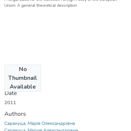
Union: A general theoretical description
No
Files
Thumbnail
aref.doc
(184 KB)
Available
Date
2011
Authors
Саракуца, Марія Олександрівна
Саракуца, Мария Александровна