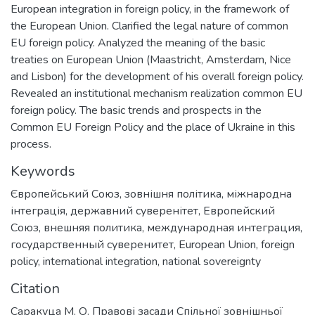
European integration in foreign policy, in the framework of
the European Union. Clarified the legal nature of common
EU foreign policy. Analyzed the meaning of the basic
treaties on European Union (Maastricht, Amsterdam, Nice
and Lisbon) for the development of his overall foreign policy.
Revealed an institutional mechanism realization common EU
foreign policy. The basic trends and prospects in the
Common EU Foreign Policy and the place of Ukraine in this
process.
Keywords
Європейський Союз
,
зовнішня політика
,
міжнародна
інтеграція
,
державний суверенітет
,
Европейский
Союз
,
внешняя политика
,
международная интеграция
,
государственный суверенитет
,
European Union
,
foreign
policy
,
international integration
,
national sovereignty
Citation
Саракуца М. О. Правові засади Спільної зовнішньої