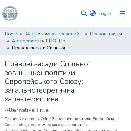
(current)
Log In
Communities
Home
04. Економіко-правовий факультет
Правові науки
&
Автореферати ЕПФ (Правові науки)
Collections
Правові засади Спільної зовнішньої політики Європейського Союзу: загальнотеоретична характеристика
All of DSpace
Правові засади Спільної
зовнішньої політики
Statistics
Європейського Союзу:
загальнотеоретична
характеристика
Alternative Title
Правовые основы Общей внешней политики Европейского
Союза: общетеоретическая характеристика
A Legal basis for the Common Foreign Policy of the European