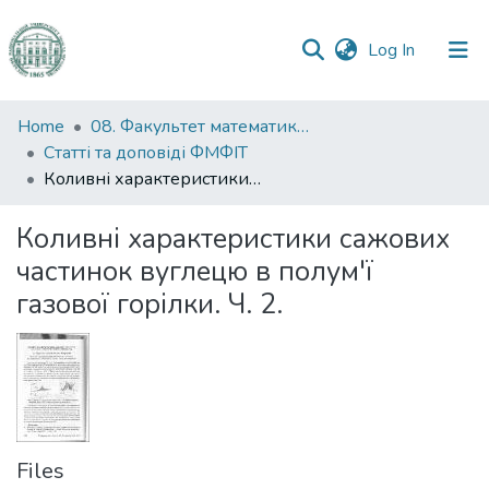
(current)
Log In
Communities
Home
08. Факультет математики, фізики та інформаційних технологій
&
Статті та доповіді ФМФІТ
Collections
Коливні характеристики сажових частинок вуглецю в полум'ї газової горілки. Ч. 2.
All of DSpace
Коливні характеристики сажових
частинок вуглецю в полум'ї
Statistics
газової горілки. Ч. 2.
Files