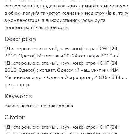
експерементів, щодо локальних вимирів температури
в об'ємі полум'я та частот коливних мод струмів витоку
з конденсатора, з використанням розміру та
концентрації частинок сажі.
Description
"Дисперсные системы", науч. конф. стран СНГ (24;
2010; Одесса) Материалы,20-24 сентября 2010 г./
"Дисперсные системы", науч. конф. стран СНГ (24;
2010; Одесса) ; кол.авт. Одесский нац. ун-т им. И.И.
Мечникова и др. - Одесса: Астропринт, 2010. - 344 с. :
рис., портр.
Keywords
сажові частини
,
газова горілка
Citation
"Дисперсные системы", науч. конф. стран СНГ (24;