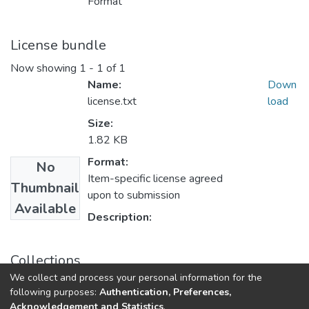
Format
License bundle
Now showing
1 - 1 of 1
Name:
Down
license.txt
load
Size:
1.82 KB
Format:
No
Item-specific license agreed
Thumbnail
upon to submission
Available
Description:
Collections
We collect and process your personal information for the
Статті та доповіді ФМФІТ
following purposes:
Authentication, Preferences,
Acknowledgement and Statistics
.