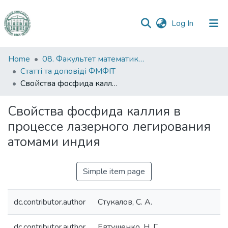
(current)
Log In
Communities
Home
08. Факультет математики, фізики та інформаційних технологій
&
Статті та доповіді ФМФІТ
Collections
Свойства фосфида каллия в процессе лазерного легирования атомами индия
All of DSpace
Свойства фосфида каллия в
процессе лазерного легирования
Statistics
атомами индия
Simple item page
dc.contributor.author
Стукалов, С. А.
dc.contributor.author
Евтушенко, Н. Г.