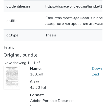
dc.identifier.uri
https://dspace.onu.edu.ua/handle/
Свойства фосфида каллия в проц
dc.title
лазерного легирования атомами
dc.type
Thesis
Files
Original bundle
Now showing
1 - 1 of 1
Name:
Down
169.pdf
load
Size:
43.33 KB
Format:
Adobe Portable Document