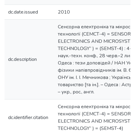
dc.date.issued
2010
Сенсорна електронiка та мiкроси
технологiї (СЕМСТ-4) = SENSORS
ELECTRONICS AND MICROSYSTE
TECHNOLOGY” ) = (SEMST-4) : 4-т
наук.-техн. конф., 28 черв.–2 лип.
dc.description
Одеса : тези доповідей / НАН Укра
фізики напівпровідників ім. В. Є.
ОНУ iм. I. I. Мечникова ; Українсь
товариство [та ін.]. – Одеса : Аст
– укр., рос., англ.
Сенсорна електронiка та мiкроси
технологiї (СЕМСТ-4) = SENSORS
dc.identifier.citation
ELECTRONICS AND MICROSYSTE
TECHNOLOGY” ) = (SEMST-4)