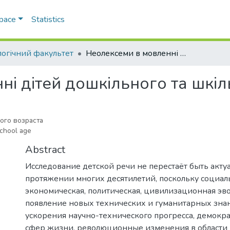
Space
Statistics
логічний факультет
Неолексеми в мовленні дітей дошкільного та шкільного віку
і дітей дошкільного та шкіл
ого возраста
school age
Abstract
Исследование детской речи не перестаёт быть акту
протяжении многих десятилетий, поскольку социал
экономическая, политическая, цивилизационная эв
появление новых технических и гуманитарных знан
ускорения научно-технического прогресса, демокр
сфер жизни, революционные изменения в област