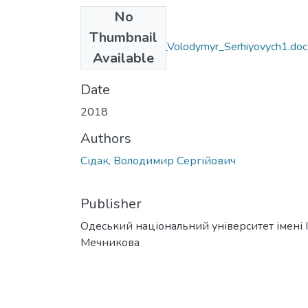
No
Files
Thumbnail
6.020303_Sidak_Volodymyr_Serhiyovych1.doc
Available
(39.06 KB)
Date
2018
Authors
Сідак, Володимир Сергійович
Publisher
Одеський національний університет імені І. 
Мечникова