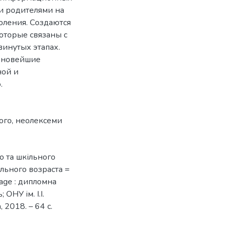
 и родителями на
оления. Создаются
которые связаны с
винутых этапах.
т новейшие
ной и
.
ого
,
неолексеми
о та шкільного
льного возраста =
l age : дипломна
 ОНУ ім. І.І.
 2018. – 64 с.