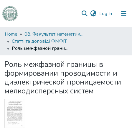
(current)
Log In
Communities
Home
08. Факультет математики, фізики та інформаційних технологій
&
Статті та доповіді ФМФІТ
Collections
Роль межфазной границы в формировании проводимости и диэлектрической проницаемости мелкодисперсных систем
All of DSpace
Роль межфазной границы в
формировании проводимости и
Statistics
диэлектрической проницаемости
мелкодисперсных систем