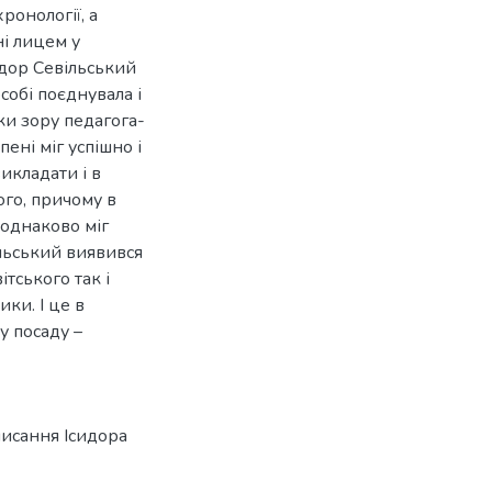
ронології, а
ні лицем у
идор Севільський
собі поєднувала і
чки зору педагога-
пені міг успішно і
икладати і в
ного, причому в
 однаково міг
ільський виявився
тського так і
ки. І це в
у посаду –
писання Ісидора