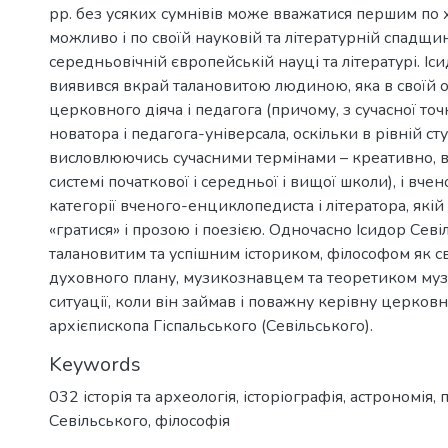
рр. без усяких сумнівів може вважатися першим по х
можливо і по своїй науковій та літературній спадщи
середньовічній європейській науці та літературі. Іс
виявився вкрай талановитою людиною, яка в своїй о
церковного діяча і педагога (причому, з сучасної то
новатора і педагога-універсала, оскільки в рівній сту
висловлюючись сучасними термінами – креативно, в
системі початкової і середньої і вищої школи), і вче
категорії вченого-енциклопедиста і літератора, якій
«гратися» і прозою і поезією. Одночасно Ісидор Сев
талановитим та успішним істориком, філософом як сві
духовного плану, музикознавцем та теоретиком музи
ситуації, коли він займав і поважну керівну церковн
архієпископа Гіспальського (Севільського).
Keywords
032 історія та археологія
,
історіографія
,
астрономія
,
Севільського
,
філософія