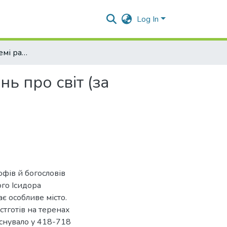
Log In
Астрономія в системі ранньосередньовічних уявлень про світ (за матеріалами "Етимологій" Ісидора Севільського)
ь про світ (за
офів й богословів
ого Ісидора
ає особливе місто.
стготів на теренах
 існувало у 418-718