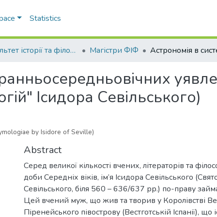
Space
Statistics
Факультет історії та філософії
Магістри ФІФ
 ранньосередньовічних уявлен
гій" Ісидора Севільського)
mologiae by Isidore of Seville)
Abstract
Серед великої кількості вчених, літераторів та філос
доби Середніх віків, ім’я Ісидора Севільського (Свят
Севільського, біля 560 – 636/637 рр.) по-праву займ
Цей вчений муж, що жив та творив у Королівстві Ве
Піренейського півострову (Вестготській Іспанії), що