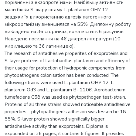
порівнянні з екзопротеїнами. Найбільшу активність
мали білки S-шару штаму L. plantarum ОНУ 12 –
завдяки їх використанню адгезія патогенного
мікроорганізму зменшилася на 55%. Дипломну роботу
викладено на 36 сторінках, вона містить 6 рисунків.
Наведено посилання на 46 джерел літератури (10
кирилицею та 36 латиницею).
The research of antadhesive properites of exoproteins and
S-layer proteins of Lactobacillus plantarum and efficiency of
their usage for protection of hydroponic components from
phytopathogens colonisation has been conducted. The
following strains were used L. plantarum ОНУ 12, L.
plantarum Od3 and L. plantarum В- 2206. Agrobacterium
tumefaciens C58 was used as phytopathogen test-strain.
Proteins of all three strains showed noticeable antiadhesive
properties – phytopathogen’s adhesion was lessen be 18-
55%. S-layer protein showed significally bigger
antiadhesive activity than exoproteins. Diploma is
expounded on 36 pages, it contains 6 figures. It provides