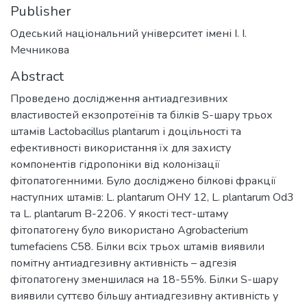
Publisher
Одеський національний університет імені І. І.
Мечникова
Abstract
Проведено дослідження антиадгезивних
властивостей екзопротеїнів та білків S-шару трьох
штамів Lactobacillus plantarum і доцільності та
ефективності використання їх для захисту
компонентів гідропоніки від колонізації
фітопатогенними. Було досліджено білкові фракції
наступних штамів: L. plantarum ОНУ 12, L. plantarum Od3
та L. plantarum В-2206. У якості тест-штаму
фітопатогену було використано Agrobacterium
tumefaciens C58. Білки всіх трьох штамів виявили
помітну антиадгезивну активність – адгезія
фітопатогену зменшилася на 18-55%. Білки S-шару
виявили суттєво більшу антиадгезивну активність у