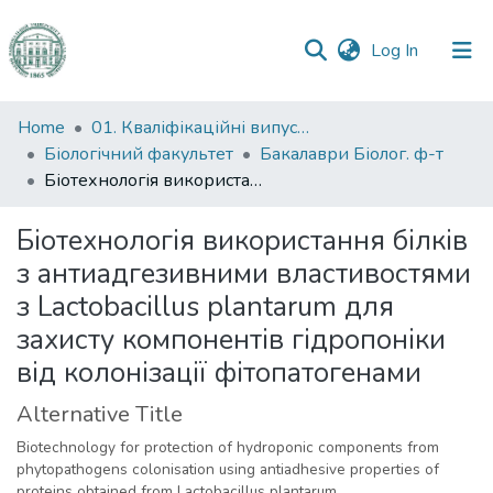
(current)
Log In
Communities
Home
01. Кваліфікаційні випускні роботи здобувачів вищої освіти
&
Біологічний факультет
Бакалаври Біолог. ф-т
Collections
Біотехнологія використання білків з антиадгезивними властивостями з Lactobacillus plantarum для захисту компонентів гідропоніки від колонізації фітопатогенами
All of DSpace
Біотехнологія використання білків
з антиадгезивними властивостями
Statistics
з Lactobacillus plantarum для
захисту компонентів гідропоніки
від колонізації фітопатогенами
Alternative Title
Biotechnology for protection of hydroponic components from
phytopathogens colonisation using antiadhesive properties of
proteins obtained from Lactobacillus plantarum