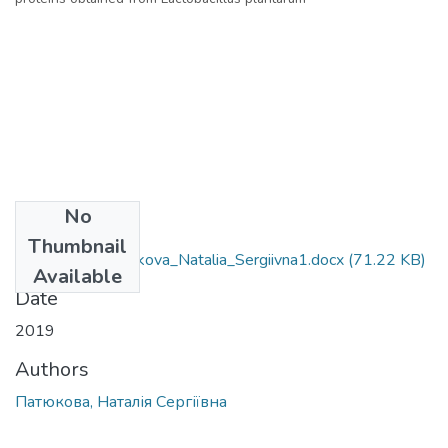
No
Files
Thumbnail
6.051401_Patyukova_Natalia_Sergiivna1.docx
(71.22 KB)
Available
Date
2019
Authors
Патюкова, Наталія Сергіївна