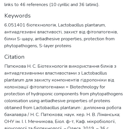
links to 46 references (10 cyrillic and 36 latinic).
Keywords
6.051401 біотехнологія
,
Lactobacillus plantarum
,
антиадгезивні властивості
,
захист від фітопатогенів
,
білки S-шару
,
antiadhesive properties
,
protection from
phytopathogens
,
S-layer proteins
Citation
Патюкова Н. С. Біотехнологія використання білків з
антиадгезивними властивостами з Lactobacillus
plantarum для захисту компонентів гідропоніки від
колонізації фітопатогенами = Biotechnology for
protection of hydroponic components from phytopathogens
colonisation using antiadhesive properties of proteins
obtained from Lactobacillus plantarum : дипломна робота
бакалавра / Н. С. Патюкова; наук. кер. Н. В. Ліманська;
ОНУ ім. І. І. Мечникова, Біол. ф-т, Каф. мікробіології,
вірусології та біотехнології. – Одеса, 2019. – 36 с.