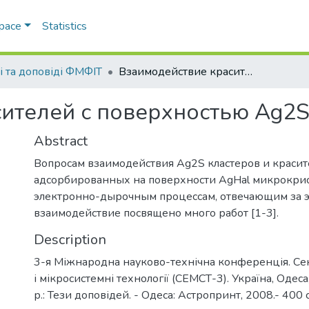
Space
Statistics
і та доповіді ФМФІТ
Взаимодействие красителей с поверхностью Ag2S кластеров
ителей с поверхностью Ag2S
Abstract
Вопросам взаимодействия Ag2S кластеров и краси
адсорбированных на поверхности AgHal микрокрис
электронно-дырочным процессам, отвечающим за э
взаимодействие посвящено много работ [1-3].
Description
3-я Міжнародна науково-технічна конференція. Се
і мікросистемні технології (СЕМСТ-3). Україна, Одес
р.: Тези доповідей. - Одеса: Астропринт, 2008.- 400 с