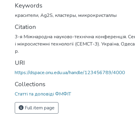
Keywords
красители
,
Ag2S
,
кластеры
,
микрокристаллы
Citation
3-я Міжнародна науково-технічна конференція. Се
і мікросистемні технології (СЕМСТ-3). Україна, Одес
р.
URI
https://dspace.onu.edu.ua/handle/123456789/4000
Collections
Статті та доповіді ФМФІТ
Full item page