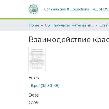
Communities & Collections
All of D
Home
08. Факультет математики, фізики та інформаційних технологій
Статт
Взаимодействие крас
Files
48.pdf
(33.93 KB)
Date
2008