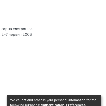
нсорна елетроніка
а, 2-6 червня 2008
We collect and process your personal information for the
following purposes:
Authentication, Preferences,