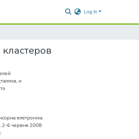
Log In
 кластеров
телей
таллов, и
то
нсорна елетроніка
а, 2-6 червня 2008
.