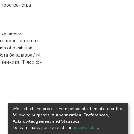
 пространства
,
в сучасних
о пространства в
 of oxhibition
обота бакалавра / М.
Мечникова, Філос. ф-
We collect and process your personal information for the
following purposes:
Authentication, Preferences,
Acknowledgement and Statistics
.
To learn more, please read our
privacy policy
.