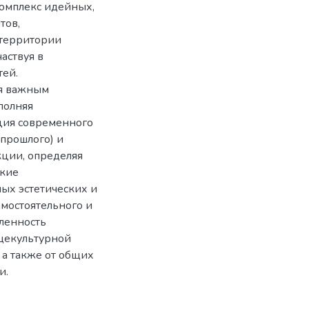
омплекс идейных,
тов,
 территории
аствуя в
тей.
ся важным
полняя
ция современного
 прошлого) и
кции, определяя
ские
ых эстетических и
амостоятельного и
вленность
бщекультурной
 а также от общих
и.