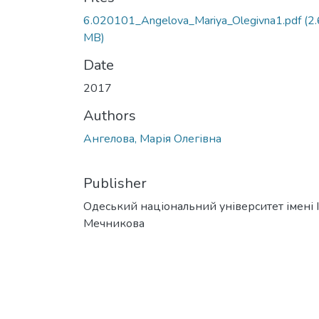
6.020101_Angelova_Mariya_Olegivna1.pdf
(2
MB)
Date
2017
Authors
Ангелова, Марія Олегівна
Publisher
Одеський національний університет імені І. 
Мечникова