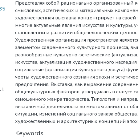
Представляя собой рационально организованный к
.65
смысловых, эстетических и материальных компонен
художественная выставка концентрирует на своей
многие актуальные явления искусства и культуры, уч
становлении и развитии общечеловеческих ценнос
Художественная организация пространства являет
элементом современного культурного процесса, вы
разнообразные культурно-эстетические (актуализа
искусства, актуализация художественного наследия
социальные (организация культурного досуга) фун
черты художественного сознания эпохи и эстетиче
предпочтения. Выставка, как выражение современн
І.
общекультурных факторов, утвердилась в статусе с
самоценного жанра творчества. Типология и напра
выставочной деятельности во многом зависят от о
ситуации, изменений социального заказа общества,
художественных и архитектурных концепций эпох
Keywords