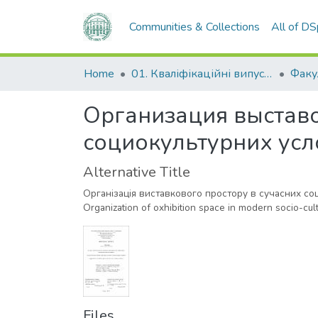
Communities & Collections
All of D
Home
01. Кваліфікаційні випускні роботи здобувачів вищої освіти
Организация выставо
социокультурних усл
Alternative Title
Організація виставкового простору в сучасних со
Organization of oxhibition space in modern socio-cult
Files