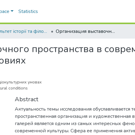
Space
Statistics
Факультет історії та філософії
Организация выставочного пространства в современных социокультурних условиях
чного пространства в совр
овиях
ціокультурних умовах
ural conditions
Abstract
Актуальность темы исследования обуславливается те
пространственная организация и художественная в
галерей является одним из самых интересных фен
современной культуры. Сфера ее применения актив