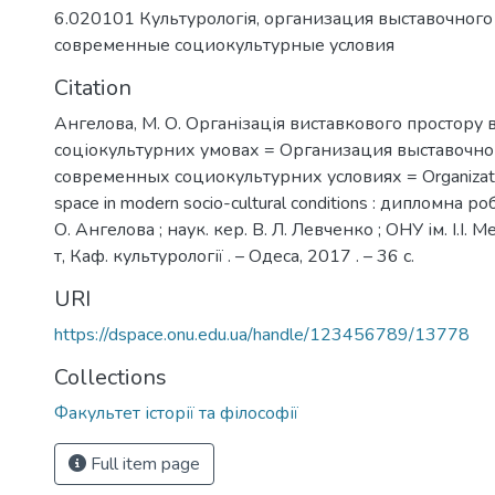
6.020101 Культурологія
,
организация выставочного
современные социокультурные условия
Citation
Ангелова, М. О. Організація виставкового простору 
соціокультурних умовах = Организация выставочног
современных социокультурних условиях = Organization
space in modern socio-cultural conditions : дипломна р
О. Ангелова ; наук. кер. В. Л. Левченко ; ОНУ ім. І.І. 
т, Каф. культурології . – Одеса, 2017 . – 36 с.
URI
https://dspace.onu.edu.ua/handle/123456789/13778
Collections
Факультет історії та філософії
Full item page