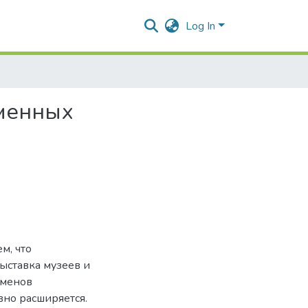
Log In
еменных
м, что
ыставка музеев и
оменов
но расширяется.