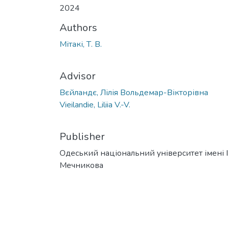
2024
Authors
Мітакі, Т. В.
Advisor
Вєйландє, Лілія Вольдемар-Вікторівна
Vieilandie, Liliia V.-V.
Publisher
Одеський національний університет імені І. 
Мечникова