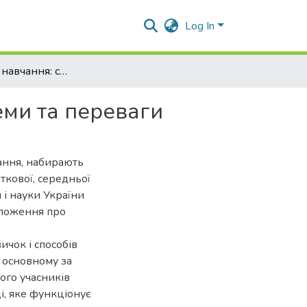
Log In
Дистанційне навчання: сучасний погляд на проблеми та переваги
еми та переваги
ання, набирають
ткової, середньої
и і науки України
оложення про
ичок і способів
в основному за
ого учасників
і, яке функціонує