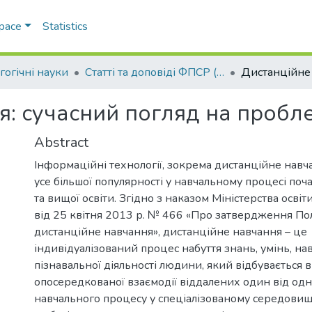
Space
Statistics
гогічні науки
Статті та доповіді ФПСР (Педагогічні науки)
я: сучасний погляд на пробл
Abstract
Інформаційні технології, зокрема дистанційне навч
усе більшої популярності у навчальному процесі поча
та вищої освіти. Згідно з наказом Міністерства освіт
від 25 квітня 2013 р. № 466 «Про затвердження П
дистанційне навчання», дистанційне навчання – це
індивідуалізований процес набуття знань, умінь, нав
пізнавальної діяльності людини, який відбувається 
опосередкованої взаємодії віддалених один від одн
навчального процесу у спеціалізованому середовищ