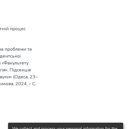
ітній процес
 на проблеми та
тудентської
я «Факультету
гія», Підсекція
науки» (Одеса, 23–
чникова, 2024. – С.
We collect and process your personal information for the