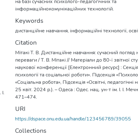
на базі сучасних психолого-педагогічних та
інформаційнокомунікаційних технологій.
Keywords
дистанційне навчання
,
інформаційні технології
,
осв
Citation
Мітакі Т. В. Дистанційне навчання: сучасний погляд
переваги / Т. В. Мітакі // Матеріали до 80-ї звітної с
наукової конференції [Електронний ресурс] : Секці
психології та соціальної роботи». Підсекція «Психоло
«Соціальна робота», Підсекція «Освітні, педагогічні 
25 квіт. 2024 р.). – Одеса : Одес. нац. ун-т ім. І. І. Ме
І.
471–474.
URI
https://dspace.onu.edu.ua/handle/123456789/39055
Collections