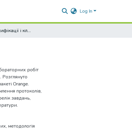
Log In
Методи класифікації і кластеризації даних
абораторних робіт
». Розглянуто
пакеті Orange.
лення протоколів,
релік завдань,
ератури.
них
,
методологія