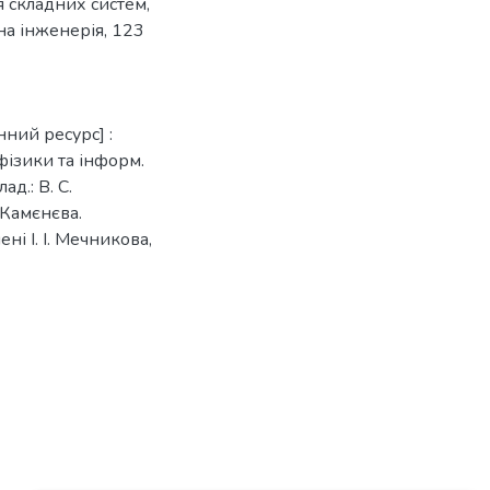
 складних систем
,
на інженерія
,
123
нний ресурс] :
 фізики та інформ.
д.: В. С.
 Камєнєва.
ені І. І. Мечникова,