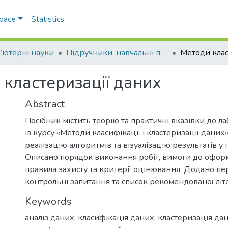
Space
Statistics
’ютерні науки
Підручники, навчальні посібники та інші науково- та навчально-методичні праці ФМФІТ (Комп’ютерні науки)
і кластеризації даних
Abstract
Посібник містить теорію та практичні вказівки до л
із курсу «Методи класифікації і кластеризації даних
реалізацію алгоритмів та візуалізацію результатів у 
Описано порядок виконання робіт, вимоги до оформ
правила захисту та критерії оцінювання. Додано пе
контрольні запитання та список рекомендованої літ
Keywords
аналіз даних
,
класифікація даних
,
кластеризація да