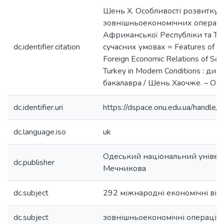
Шень Х. Особливості розвитку
зовнішньоекономічних операці
Африканської Республіки та Ту
dc.identifier.citation
сучасних умовах = Features of t
Foreign Economic Relations of Sou
Turkey in Modern Conditions : ди
бакалавра / Шень Хаочже. – Одес
dc.identifier.uri
https://dspace.onu.edu.ua/hand
dc.language.iso
uk
Одеський національний університе
dc.publisher
Мечникова
dc.subject
292 міжнародні економічні ві
dc.subject
зовнішньоекономічні операції