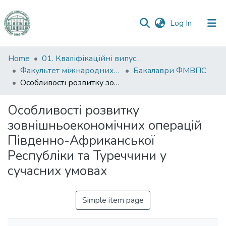
(current)
Log In
Communities
Home
01. Кваліфікаційні випускні роботи здобувачів вищої освіти
&
Факультет міжнародних відносин, політології та соціології
Бакалаври ФМВПС
Collections
Особливості розвитку зовнішньоекономічних операцій Південно-Африканської Республіки та Туреччини у сучасних умовах
All of DSpace
Особливості розвитку
зовнішньоекономічних операцій
Statistics
Південно-Африканської
Республіки та Туреччини у
сучасних умовах
Simple item page