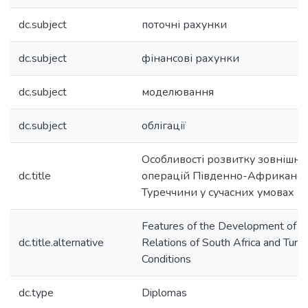
dc.subject
поточні рахунки
dc.subject
фінансові рахунки
dc.subject
моделювання
dc.subject
облігації
Особливості розвитку зовнішн
dc.title
операцій Південно-Африканськ
Туреччини у сучасних умовах
Features of the Development of F
dc.title.alternative
Relations of South Africa and Turk
Conditions
dc.type
Diplomas