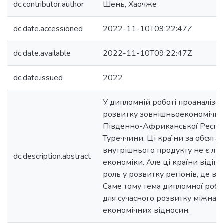
dc.contributor.author
Шень, Хаочже
dc.date.accessioned
2022-11-10T09:22:47Z
dc.date.available
2022-11-10T09:22:47Z
dc.date.issued
2022
У дипломній роботі проаналізов
розвитку зовнішньоекономічних
Південно-Африканської Респуб
Туреччини. Ці країни за обсяга
внутрішнього продукту не є лід
dc.description.abstract
економіки. Але ці країни відіг
роль у розвитку регіонів, де во
Саме тому тема дипломної робо
для сучасного розвитку міжна
економічних відносин.