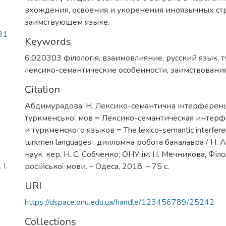
вхождения, освоения и укоренения иноязычных стр
заимствующем языке.
31
Keywords
6.020303 філологія
,
взаимовлияние
,
русский язык
,
т
лексико-семантические особенности
,
заимствовани
Citation
Абдимурадова, Н. Лексико-семантична інтерференці
туркменської мов = Лексико-семантическая интер
и туркменского языков = The lexico-semantic interferen
turkmen languages : дипломна робота бакалавра / Н.
наук. кер. Н. С. Собченко; ОНУ ім. І.І. Мечникова, Філо
І.
російської мови. – Одеса, 2018. – 75 с.
URI
https://dspace.onu.edu.ua/handle/123456789/25242
Collections