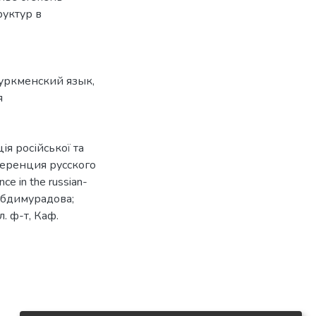
уктур в
уркменский язык
,
я
я російської та
ференция русского
ce in the russian-
 Абдимурадова;
л. ф-т, Каф.