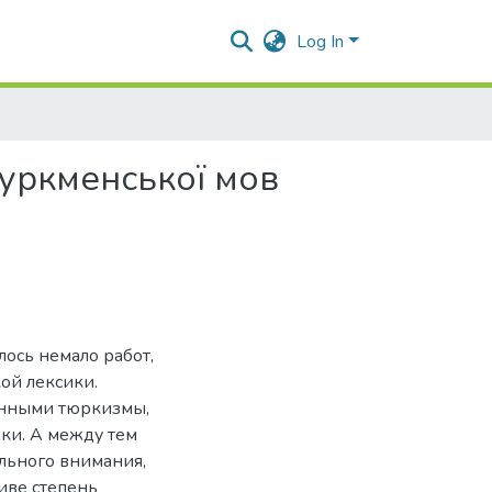
Log In
туркменської мов
лось немало работ,
ой лексики.
ёнными тюркизмы,
ки. А между тем
ального внимания,
иве степень