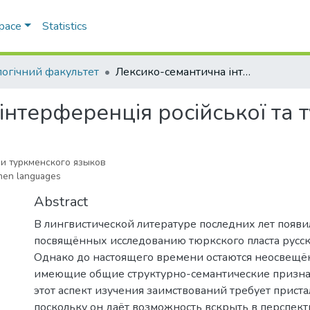
Space
Statistics
логічний факультет
Лексико-семантична інтерференція російської та туркменської мов
нтерференція російської та 
и туркменского языков
kmen languages
Abstract
В лингвистической литературе последних лет появи
посвящённых исследованию тюркского пласта русск
Однако до настоящего времени остаются неосвещ
имеющие общие структурно-семантические призна
этот аспект изучения заимствований требует прист
поскольку он даёт возможность вскрыть в перспект