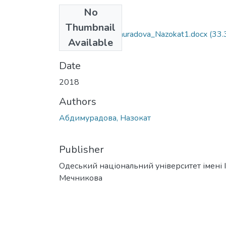
No
Files
Thumbnail
6.020303_Abdimuradova_Nazokat1.docx
(33.
Available
KB)
Date
2018
Authors
Абдимурадова, Назокат
Publisher
Одеський національний університет імені І. 
Мечникова