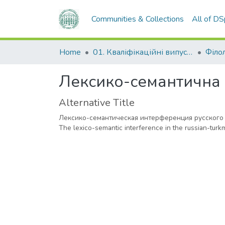
Communities & Collections
All of D
Home
01. Кваліфікаційні випускні роботи здобувачів вищої освіти
Філо
Лексико-семантична і
Alternative Title
Лексико-семантическая интерференция русского 
The lexico-semantic interference in the russian-tur