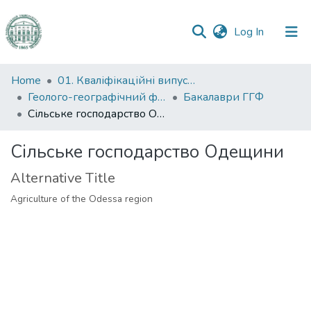
(current)
Log In
Communities
Home
01. Кваліфікаційні випускні роботи здобувачів вищої освіти
&
Геолого-географічний факультет
Бакалаври ГГФ
Collections
Сільське господарство Одещини
All of DSpace
Сільське господарство Одещини
Alternative Title
Statistics
Agriculture of the Odessa region