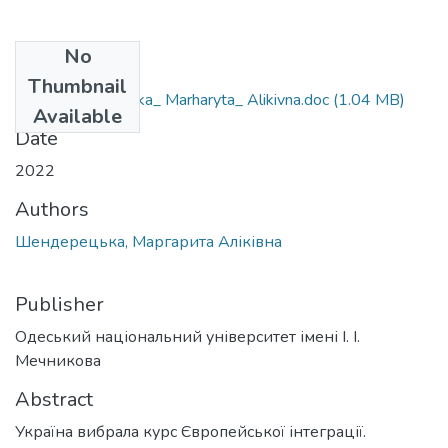
No
Files
Thumbnail
106_Shenderets'ka_ Marharyta_ Alikivna.doc
(1.04 MB)
Available
Date
2022
Authors
Шендерецька, Маргарита Аліківна
Publisher
Одеський національний університет імені І. І.
Мечникова
Abstract
Україна вибрала курс Європейської інтеграції.