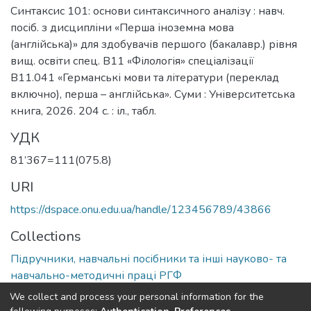
Синтаксис 101: основи синтаксичного аналізу : навч.
посіб. з дисципліни «Перша іноземна мова
(англійська)» для здобувачів першого (бакалавр.) рівня
вищ. освіти спец. В11 «Філологія» спеціалізації
В11.041 «Германські мови та літератури (переклад
включно), перша – англійська». Суми : Університетська
книга, 2026. 204 с. : іл., табл.
УДК
81’367=111(075.8)
URI
https://dspace.onu.edu.ua/handle/123456789/43866
Collections
Підручники, навчальні посібники та інші науково- та
навчально-методичні праці РГФ
We collect and process your personal information for the
Full item page