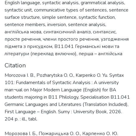
English language
,
syntactic analysis
,
grammatical analysis
,
syntactic unit
,
communicative types of sentences
,
sentence
surface structure
,
simple sentence
,
syntactic function
,
sentence members
,
inversion
,
sentence analysis
,
англійська мова
,
синтаксичний аналіз
,
синтаксис
,
просте речення
,
члени простого речення
,
узгодження
підмета з присудком
,
В11.041 Германські мови та
літератури (переклад включно), перша – англійська
Citation
Morozova I. B., Pozharytska O. O., Karpenko O. Yu. Syntax
101: Fundamentals of Syntactic Analysis : A university
man¬ual on Major Modern Language (English) for BA
students majoring in B11 Philology, Specialisation B11.041
Germanic Languages and Literatures (Translation Included),
First Language – English. Sumy : University Book, 2026.
Морозова І. Б., Пожарицька О. О., Карпенко О. Ю.