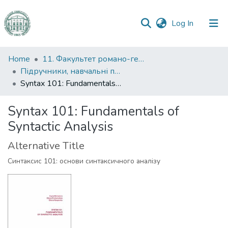
(current)
Log In
Communities
Home
11. Факультет романо-германської філології
&
Підручники, навчальні посібники та інші науково- та навчально-методичні праці РГФ
Collections
Syntax 101: Fundamentals of Syntactic Analysis
All of DSpace
Syntax 101: Fundamentals of
Syntactic Analysis
Statistics
Alternative Title
Синтаксис 101: основи синтаксичного аналізу