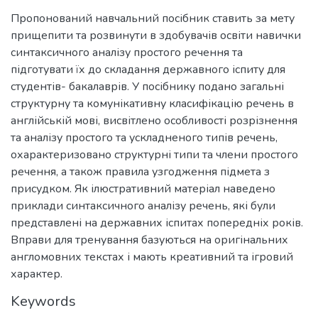
Пропонований навчальний посібник ставить за мету
прищепити та розвинути в здобувачів освіти навички
синтаксичного аналізу простого речення та
підготувати їх до складання державного іспиту для
студентів- бакалаврів. У посібнику подано загальні
структурну та комунікативну класифікацію речень в
англійській мові, висвітлено особливості розрізнення
та аналізу простого та ускладненого типів речень,
охарактеризовано структурні типи та члени простого
речення, а також правила узгодження підмета з
присудком. Як ілюстративний матеріал наведено
приклади синтаксичного аналізу речень, які були
представлені на державних іспитах попередніх років.
Вправи для тренування базуються на оригінальних
англомовних текстах і мають креативний та ігровий
характер.
Keywords