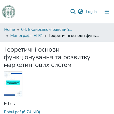
(current)
Log In
Communities
Home
04. Економіко-правовий факультет
&
Монографії ЕПФ
Теоретичні основи функціонування та розвитку маркетингових систем
Collections
Теоретичні основи
All of DSpace
функціонування та розвитку
маркетингових систем
Statistics
Files
Robul.pdf
(6.74 MB)