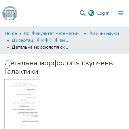
(current)
Log In
Communities
Home
08. Факультет математики, фізики та інформаційних технологій
Фізичні науки
&
Дисертації ФМФІТ (Фізичні науки)
Collections
Детальна морфологія скупчень Галактики
All of DSpace
Детальна морфологія скупчень
Галактики
Statistics