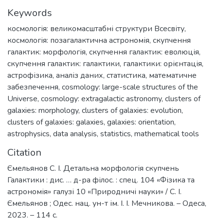
Keywords
космологія: великомасштабні структури Всесвіту
,
космологія: позагалактична астрономія
,
скупчення
галактик: морфологія
,
скупчення галактик: еволюція
,
скупчення галактик: галактики
,
галактики: орієнтація
,
астрофізика
,
аналіз даних
,
статистика
,
математичне
забезпечення
,
сosmology: large-scale structures of the
Universe
,
cosmology: extragalactic astronomy
,
clusters of
galaxies: morphology
,
clusters of galaxies: evolution
,
clusters of galaxies: galaxies
,
galaxies: orientation
,
astrophysics
,
data analysis
,
statistics
,
mathematical tools
Citation
Ємельянов С. І. Детальна морфологія скупчень
Галактики : дис. … д-ра філос. : спец. 104 «Фізика та
астрономія» галузі 10 «Природничі науки» / С. І.
Ємельянов ; Одес. нац. ун-т ім. І. І. Мечникова. – Одеса,
2023. – 114 с.