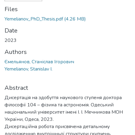
Files
Yemelianov_PhD_Thesis.pdf
(4.26 MB)
Date
2023
Authors
Ємельянов, Станіслав Ігорович
Yemelianov, Stanislav I.
Abstract
Дисертацiя на здобуття наукового ступеня доктора
філософії 104 – фізика та астрономія. Одеський
нацiональний унiверситет iменi I. I. Мечникова МОН
України, Одеса, 2023.
Дисертаційна робота присвячена детальному
дослідженню внутрішньої структури скупчень