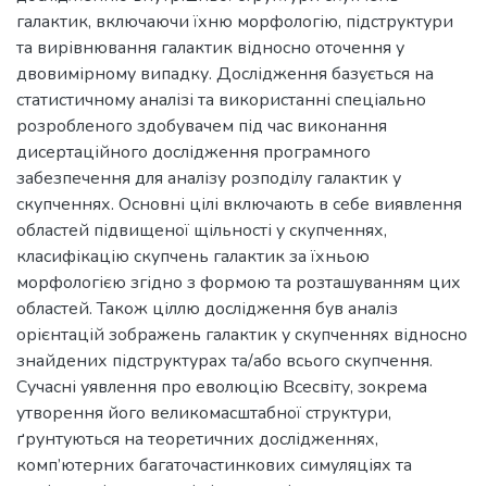
галактик, включаючи їхню морфологію, підструктури
та вирівнювання галактик відносно оточення у
двовимірному випадку. Дослідження базується на
статистичному аналізі та використанні спеціально
розробленого здобувачем під час виконання
дисертаційного дослідження програмного
забезпечення для аналізу розподілу галактик у
скупченнях. Основні цілі включають в себе виявлення
областей підвищеної щільності у скупченнях,
класифікацію скупчень галактик за їхньою
морфологією згідно з формою та розташуванням цих
областей. Також ціллю дослідження був аналіз
орієнтацій зображень галактик у скупченнях відносно
знайдених підструктурах та/або всього скупчення.
Сучасні уявлення про еволюцію Всесвіту, зокрема
утворення його великомасштабної структури,
ґрунтуються на теоретичних дослідженнях,
комп’ютерних багаточастинкових симуляціях та