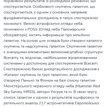
порівнянні результатів із розподілом речовини, що
спостерігається. Особливості скупчень галактик, що
спостерігаються, є одним з основних напрямів
фундаментальних досліджень в галузі спостережної
космології. Великі астрофізичні огляди неба,
починаючи з POSS (Огляд неба Паломарської
обсерваторії), містять інформацію про мільйони
галактик. На основі цих оглядів були створені каталоги
скупчень та надскупчень галактик. Скупчення галактик
є значущими елементами великомасштабної структури
Всесвіту, та, водночас, найбільшими віріалізованими
системами у доступному для спостереження Всесвіті.
Спостережною базою дисертаційного дослідження є
«Каталог скупчень та груп галактик», який було
створено Панько та Фліном на базі списку галактик
Мюнстерського червоного огляду неба (Muenster Red
Sky Survey, MRSS), автори Унгруе та ін. В свою чергу,
список галактик є одним з результатів оцифровки та
ретельного аналізу 217 астронегативів Європейської