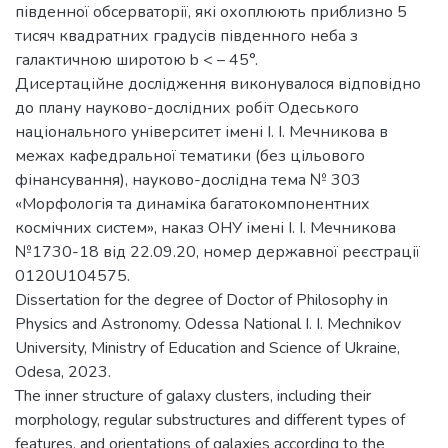
південної обсерваторії, які охоплюють приблизно 5
тисяч квадратних градусів південного неба з
галактичною широтою b < – 45°.
Дисертаційне дослідження виконувалося відповідно
до плану науково-дослідних робіт Одеського
національного університет імені І. І. Мечникова в
межах кафедральної тематики (без цільового
фінансування), науково-дослідна тема № 303
«Морфологія та динаміка багатокомпонентних
космічних систем», наказ ОНУ імені І. І. Мечникова
№1730-18 від 22.09.20, номер державної реєстрації
0120U104575.
Dissertation for the degree of Doctor of Philosophy in
Physics and Astronomy. Odessa National I. I. Mechnikov
University, Ministry of Education and Science of Ukraine,
Odesa, 2023.
The inner structure of galaxy clusters, including their
morphology, regular substructures and different types of
features, and orientations of galaxies according to the