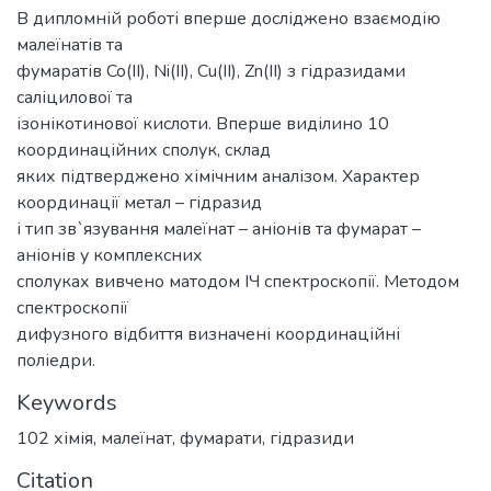
В дипломній роботі вперше досліджено взаємодію
малеїнатів та
фумаратів Co(II), Ni(II), Cu(II), Zn(II) з гідразидами
саліцилової та
ізонікотинової кислоти. Вперше виділино 10
координаційних сполук, склад
яких підтверджено хімічним аналізом. Характер
координації метал – гідразид
і тип зв`язування малеїнат – аніонів та фумарат –
аніонів у комплексних
сполуках вивчено матодом ІЧ спектроскопії. Методом
спектроскопії
дифузного відбиття визначені координаційні
поліедри.
Keywords
102 хімія
,
малеїнат
,
фумарати
,
гідразиди
Citation