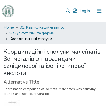
(current)
Log In
Communities
Home
01. Кваліфікаційні випускні роботи здобувачів вищої освіти
&
Факультет хімії та фармації
Collections
Координаційні сполуки малеїнатів 3d-металів з гідразидами саліцилової та ізонікотинової кислоти
All of DSpace
Координаційні сполуки малеїнатів
3d-металів з гідразидами
Statistics
саліцилової та ізонікотинової
кислоти
Alternative Title
Coordination compounds of 3d metal maleinates with salicylhy-
drazide and isonicotinhydrazide