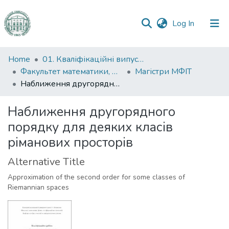
(current)
Log In
Communities
Home
01. Кваліфікаційні випускні роботи здобувачів вищої освіти
&
Факультет математики, фізики та інформаційних технологій
Магістри МФІТ
Collections
Наближення другорядного порядку для деяких класів ріманових просторів
All of DSpace
Наближення другорядного
порядку для деяких класів
Statistics
ріманових просторів
Alternative Title
Approximation of the second order for some classes of
Riemannian spaces