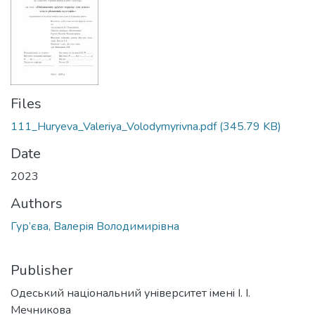
Files
111_Huryeva_Valeriya_Volodymyrivna.pdf
(345.79 KB)
Date
2023
Authors
Гур’єва, Валерiя Володимирiвна
Publisher
Одеський нацiональний унiверситет iменi I. I.
Мечникова