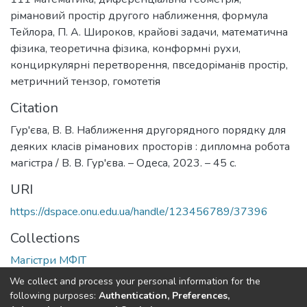
рiмановий простiр другого наближення
,
формула
Тейлора
,
П. А. Широков
,
крайові задачи
,
математична
фiзика
,
теоретична фiзика
,
конформні рухи
,
конциркулярні перетворення
,
пвседорiманiв простiр
,
метричний тензор
,
гомотетiя
Citation
Гур'єва, В. В. Наближення другорядного порядку для
деяких класів ріманових просторів : дипломна робота
магістра / В. В. Гур'єва. – Одеса, 2023. – 45 с.
URI
https://dspace.onu.edu.ua/handle/123456789/37396
Collections
Магістри МФІТ
We collect and process your personal information for the
Full item page
following purposes:
Authentication, Preferences,