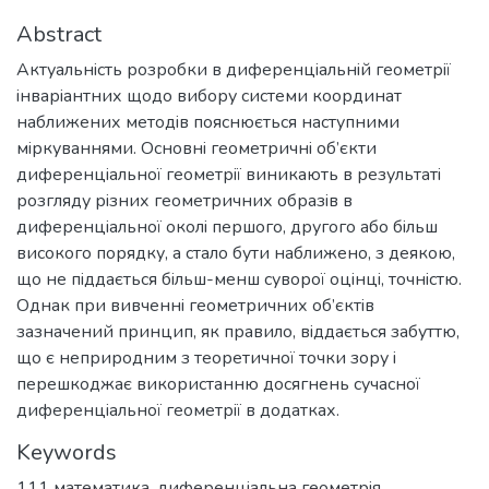
Abstract
Актуальнiсть розробки в диференцiальнiй геометрiї
iнварiантних щодо вибору системи координат
наближених методiв пояснюється наступними
мiркуваннями. Основнi геометричнi об’єкти
диференцiальної геометрiї виникають в результатi
розгляду рiзних геометричних образiв в
диференцiальної околi першого, другого або бiльш
високого порядку, а стало бути наближено, з деякою,
що не пiддається бiльш-менш суворої оцiнцi, точнiстю.
Однак при вивченнi геометричних об’єктiв
зазначений принцип, як правило, вiддається забуттю,
що є неприродним з теоретичної точки зору i
перешкоджає використанню досягнень сучасної
диференцiальної геометрiї в додатках.
Keywords
111 математика
,
диференцiальна геометрiя
,