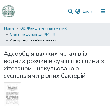
(current)
Log In
Communities
Home
08. Факультет математики, фізики та інформаційних технологій
&
Статті та доповіді ФМФІТ
Collections
Адсорбція важких металів із водних розчинів сумішшю глини з хітозаном, інокульованою суспензіями різних бактерій
All of DSpace
Адсорбція важких металів із
водних розчинів сумішшю глини з
Statistics
хітозаном, інокульованою
суспензіями різних бактерій