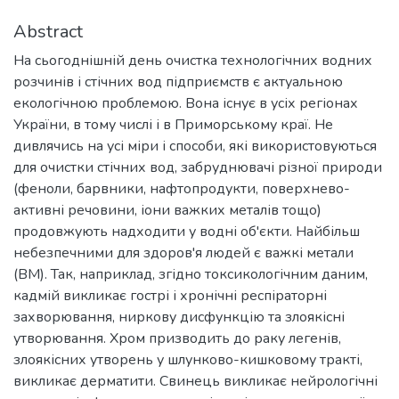
Abstract
На сьогоднішній день очистка технологічних водних
розчинів і стічних вод підприємств є актуальною
екологічною проблемою. Вона існує в усіх регіонах
України, в тому числі і в Приморському краї. Не
дивлячись на усі міри і способи, які використовуються
для очистки стічних вод, забруднювачі різної природи
(феноли, барвники, нафтопродукти, поверхнево-
активні речовини, іони важких металів тощо)
продовжують надходити у водні об'єкти. Найбільш
небезпечними для здоров'я людей є важкі метали
(ВМ). Так, наприклад, згідно токсикологічним даним,
кадмій викликає гострі і хронічні респіраторні
захворювання, ниркову дисфункцію та злоякісні
утворювання. Хром призводить до раку легенів,
злоякісних утворень у шлунково-кишковому тракті,
викликає дерматити. Свинець викликає нейрологічні