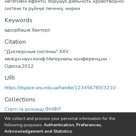
негативні ефекти, порушує діяльність кровотворної
системі та руйнує печінку, нирки
Keywords
адсорбація
,
бактерії
Citation
"Дисперсные системы" XXV
междн.науч.конф.Материалы конференции. -
Одесса,2012
URI
https://dspace.onu.edu.ua/handle/123456789/3210
Collections
Статті та доповіді ФМФІТ
We collect and process your personal information for the
Full item page
following purposes:
Authentication, Preferences,
Acknowledgement and Statistics
.