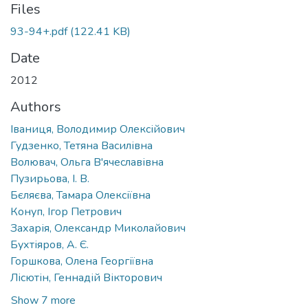
Files
93-94+.pdf
(122.41 KB)
Date
2012
Authors
Іваниця, Володимир Олексійович
Гудзенко, Тетяна Василівна
Волювач, Ольга В'ячеславівна
Пузирьова, І. В.
Бєляєва, Тамара Олексіївна
Конуп, Ігор Петрович
Захарія, Олександр Миколайович
Бухтіяров, А. Є.
Горшкова, Олена Георгіївна
Лісютін, Геннадій Вікторович
Show 7 more