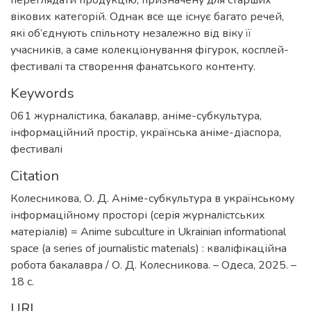
переглядати продукцію, призначену для старших
вікових категорій. Однак все ще існує багато речей,
які об’єднують спільноту незалежно від віку її
учасників, а саме колекціонування фігурок, косплей-
фестивалі та створення фанатського контенту.
Keywords
061 журналістика
,
бакалавр
,
аніме-субкультура
,
інформаційний простір
,
українська аніме-діаспора
,
фестивалі
Citation
Колесникова, О. Д. Аніме-субкультура в українському
інформаційному просторі (серія журналістських
матеріалів) = Anime subculture in Ukrainian informational
space (a series of journalistic materials) : кваліфікаційна
робота бакалавра / О. Д. Колесникова. – Одеса, 2025. –
18 с.
URI