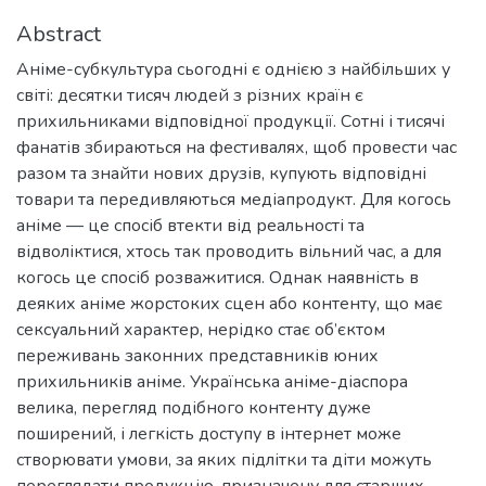
Abstract
Аніме-субкультура сьогодні є однією з найбільших у
світі: десятки тисяч людей з різних країн є
прихильниками відповідної продукції. Сотні і тисячі
фанатів збираються на фестивалях, щоб провести час
разом та знайти нових друзів, купують відповідні
товари та передивляються медіапродукт. Для когось
аніме — це спосіб втекти від реальності та
відволіктися, хтось так проводить вільний час, а для
когось це спосіб розважитися. Однак наявність в
деяких аніме жорстоких сцен або контенту, що має
сексуальний характер, нерідко стає об’єктом
переживань законних представників юних
прихильників аніме. Українська аніме-діаспора
велика, перегляд подібного контенту дуже
поширений, і легкість доступу в інтернет може
створювати умови, за яких підлітки та діти можуть