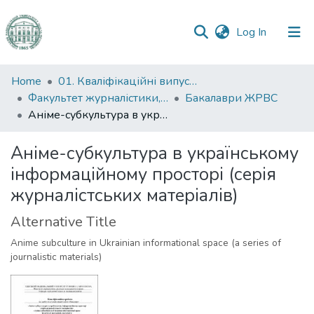
(current)
Log In
Communities
Home
01. Кваліфікаційні випускні роботи здобувачів вищої освіти
&
Факультет журналістики, реклами та видавничої справи
Бакалаври ЖРВС
Collections
Аніме-субкультура в українському інформаційному просторі (серія журналістських матеріалів)
All of DSpace
Аніме-субкультура в українському
інформаційному просторі (серія
Statistics
журналістських матеріалів)
Alternative Title
Anime subculture in Ukrainian informational space (a series of
journalistic materials)