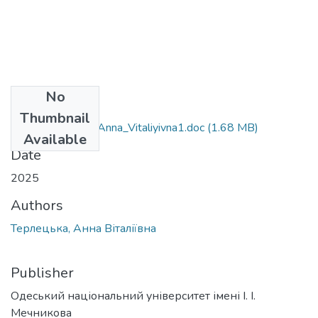
No
Files
Thumbnail
103_Terlets_ka _Anna_Vitaliyivna1.doc
(1.68 MB)
Available
Date
2025
Authors
Терлецька, Анна Віталіївна
Publisher
Одеський національний університет імені І. І.
Мечникова