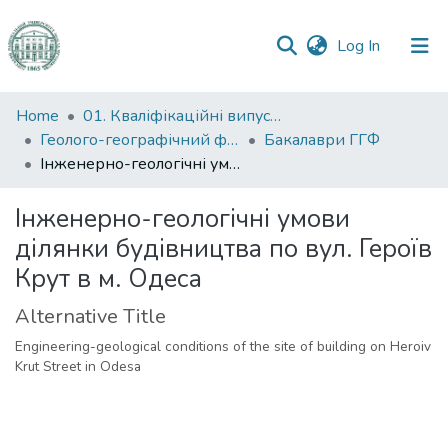
(current)
Log In
Communities
Home
01. Кваліфікаційні випускні роботи здобувачів вищої освіти
&
Геолого-географічний факультет
Бакалаври ГГФ
Collections
Інженерно-геологічні умови ділянки будівництва по вул. Героїв Крут в м. Одеса
All of DSpace
Інженерно-геологічні умови
ділянки будівництва по вул. Героїв
Statistics
Крут в м. Одеса
Alternative Title
Engineering-geological conditions of the site of building on Heroiv
Krut Street in Odesa