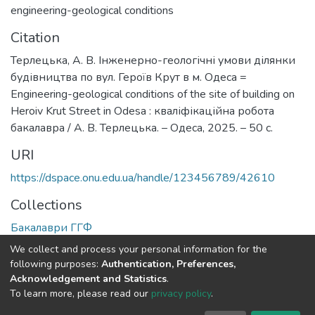
engineering-geological conditions
Citation
Терлецька, А. В. Інженерно-геологічні умови ділянки
будівництва по вул. Героїв Крут в м. Одеса =
Engineering-geological conditions of the site of building on
Heroiv Krut Street in Odesa : кваліфікаційна робота
бакалавра / А. В. Терлецька. – Одеса, 2025. – 50 с.
URI
https://dspace.onu.edu.ua/handle/123456789/42610
Collections
Бакалаври ГГФ
We collect and process your personal information for the
Full item page
following purposes:
Authentication, Preferences,
Acknowledgement and Statistics
.
To learn more, please read our
privacy policy
.
DSpace software
copyright © 2009-2026
LYRASIS