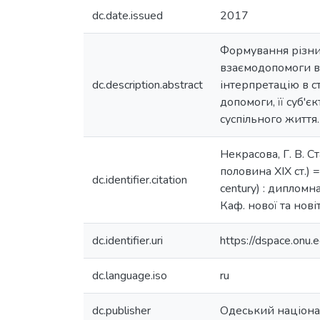
dc.date.issued
2017
Формування різних
взаємодопомоги в 
dc.description.abstract
інтерпретацію в с
допомоги, її суб'є
суспільного життя.
Некрасова, Г. В. С
половина XIX ст.) = 
dc.identifier.citation
century) : дипломна
Каф. нової та новітн
dc.identifier.uri
https://dspace.on
dc.language.iso
ru
dc.publisher
Одеський націонал