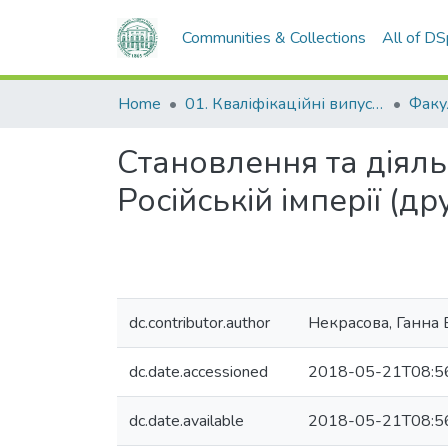
Communities & Collections
All of D
Home
01. Кваліфікаційні випускні роботи здобувачів вищої освіти
Становлення та діяль
Російській імперії (др
dc.contributor.author
Некрасова, Ганна
dc.date.accessioned
2018-05-21T08:5
dc.date.available
2018-05-21T08:5