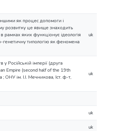
іншими як процес допомоги і
оєму розвитку це явище знаходить
 в рамках яких функціонує ідеологія
uk
льно-генетичну типологію як феномена
в у Російській імперії (друга
sian Empire (second half of the 19th
uk
; ОНУ ім. І.І. Мечникова, Іст. ф-т,
uk
uk