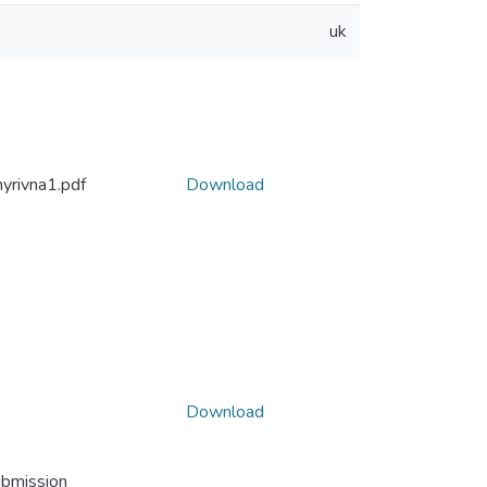
uk
rivna1.pdf
Download
Download
ubmission