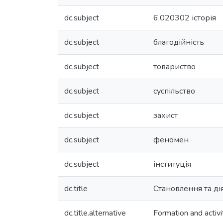
dc.subject
6.020302 історія
dc.subject
благодійність
dc.subject
товариство
dc.subject
суспільство
dc.subject
захист
dc.subject
феномен
dc.subject
інституція
dc.title
Становлення та дія
dc.title.alternative
Formation and activi