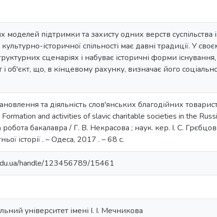
 моделей підтримки та захисту одних верств суспільства 
культурно-історичної спільності має давні традиції. У св
труктурних сценаріях і набуває історичні форми існування,
кт і об'єкт, що, в кінцевому рахунку, визначає його соціа
тановлення та діяльність слов'янських благодійних товарист
Formation and activities of slavic charitable societies in the Rus
 робота бакалавра / Г. В. Некрасова ; наук. кер. І. С. Грєбцова 
ьої історії . – Одеса, 2017 . – 68 с.
u.edu.ua/handle/123456789/15461
ьний університет імені І. І. Мечникова