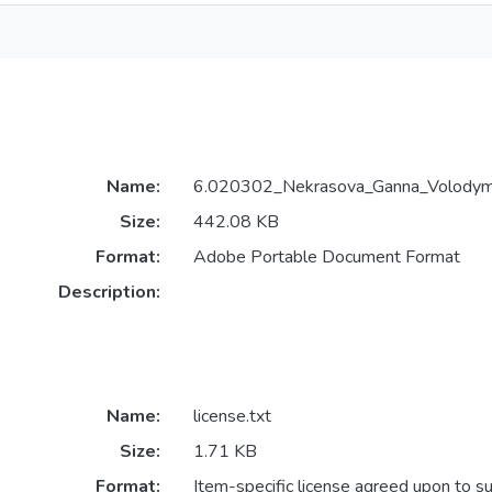
Name:
6.020302_Nekrasova_Ganna_Volodymy
Size:
442.08 KB
Format:
Adobe Portable Document Format
Description:
Name:
license.txt
Size:
1.71 KB
Format:
Item-specific license agreed upon to s