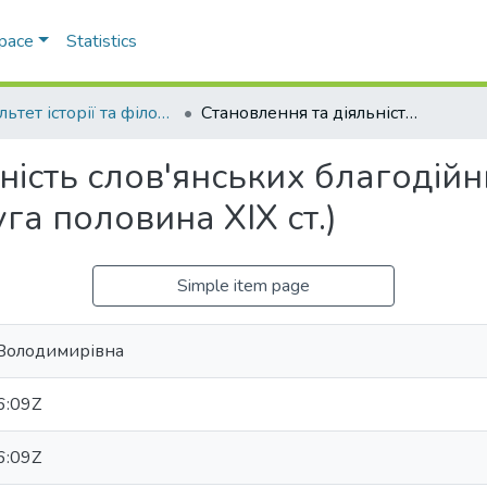
Space
Statistics
Факультет історії та філософії
Становлення та діяльність слов'янських благодійних товариств у Російській імперії (друга половина XIX ст.)
ність слов'янських благодійн
уга половина XIX ст.)
Simple item page
 Володимирівна
6:09Z
6:09Z