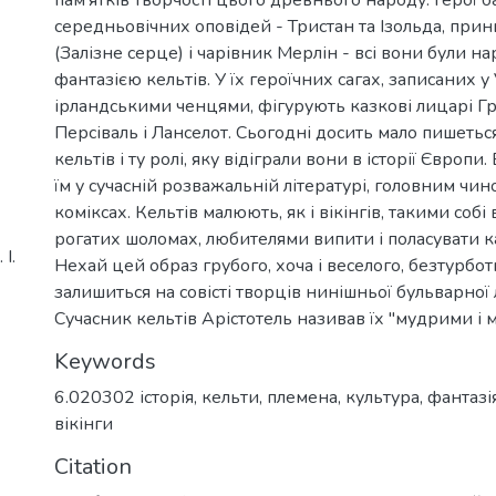
середньовічних оповідей - Тристан та Ізольда, пр
(Залізне серце) і чарівник Мерлін - всі вони були н
фантазією кельтів. У їх героїчних сагах, записаних у V
ірландськими ченцями, фігурують казкові лицарі Граа
Персіваль і Ланселот. Сьогодні досить мало пишетьс
кельтів і ту ролі, яку відіграли вони в історії Європ
їм у сучасній розважальній літературі, головним ч
коміксах. Кельтів малюють, як і вікінгів, такими соб
рогатих шоломах, любителями випити і поласувати 
І.
Нехай цей образ грубого, хоча і веселого, безтурбо
залишиться на совісті творців нинішньої бульварної 
Сучасник кельтів Арістотель називав їх "мудрими і 
Keywords
6.020302 історія
,
кельти
,
племена
,
культура
,
фантазі
вікінги
Citation