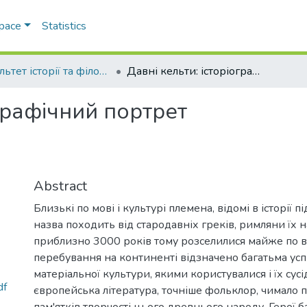
Space
Statistics
Факультет історії та філософії
Давні кельти: історіографічний портрет
ографічний портрет
Abstract
Близькі по мові і культурі племена, відомі в історії пі
назва походить від стародавніх греків, римляни їх н
приблизно 3000 років тому розселилися майже по вс
перебування на континенті відзначено багатьма успі
матеріальної культури, якими користувалися і їх сусі
df
європейська література, точніше фольклор, чимало 
пам'ятків творчості цього древнього народу. Герої б