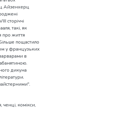
инц Айзенхерц
ароджені
III сторіччі
ля, такі, як
я про життя
и. Більше пощастило
ином у французьких
і варварами в
кабанятиною.
тного дикуна
літератури.
майстерними".
я
,
ченці
,
комікси
,