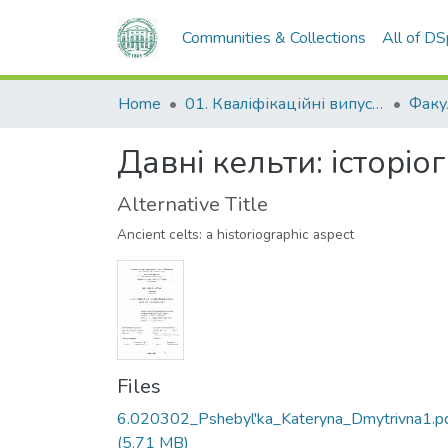
Communities & Collections
All of D
Home
01. Кваліфікаційні випускні роботи здобувачів вищої освіти
Давні кельти: історі
Alternative Title
Ancient celts: a historiographic aspect
Files
6.020302_Pshebyl'ka_Kateryna_Dmytrivna1.p
(5.71 MB)