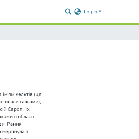
Log In
д ім'ям кельтів (ця
азивали галлами),
ій Європі. їх
хами в області
ди. Рання
почерпнула з
агатьох