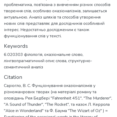
проблематика, пов'язана з вивченням різних способів
творення слів, особливо оказіоналізмів, залишається
актуальною. Аналіз шляхів та способів утворення
нових слів представляє для дослідників особливий
інтерес. Недостатньо дослідженим є також
функціонування слів у тексті.
Keywords
6.020303 філологія
,
оказіональне слово
,
лінгвопрагматичний опис слова
,
структурно-
семантичний аналіз
Citation
Саріогло, В. С. Фунціонування оказіоналізмів у
різножанрових творах (на матеріалі роману та
оповідань Рея Бедбері "Fahrenheit 451", ''The Murderer'',
"A Sound of Thunder", "The Rocket", та казок Л. Керрола
"Alice in Wonderland" та Ф. Баума "The Wizart of Oz" ) =
Functioning of the occasional words in the literary of