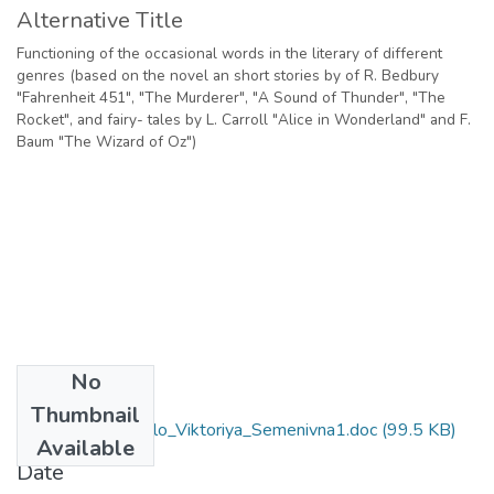
Alternative Title
Functioning of the occasional words in the literary of different
genres (based on the novel an short stories by of R. Bedbury
"Fahrenheit 451", "The Murderer", "A Sound of Thunder", "The
Rocket", and fairy- tales by L. Carroll "Alice in Wonderland" and F.
Baum "The Wizard of Oz")
No
Files
Thumbnail
6.020303_Sariohlo_Viktoriya_Semenivna1.doc
(99.5 KB)
Available
Date