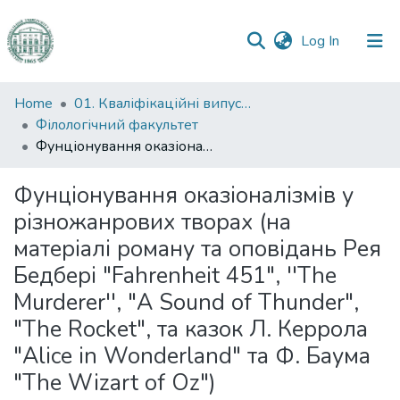
(current)
Log In
Communities
Home
01. Кваліфікаційні випускні роботи здобувачів вищої освіти
&
Філологічний факультет
Collections
Фунціонування оказіоналізмів у різножанрових творах (на матеріалі роману та оповідань Рея Бедбері "Fahrenheit 451", ''The Murderer'', "A Sound of Thunder", "The Rocket", та казок Л. Керрола "Alice in Wonderland" та Ф. Баума "The Wizart of Oz")
All of DSpace
Фунціонування оказіоналізмів у
різножанрових творах (на
Statistics
матеріалі роману та оповідань Рея
Бедбері "Fahrenheit 451", ''The
Murderer'', "A Sound of Thunder",
"The Rocket", та казок Л. Керрола
"Alice in Wonderland" та Ф. Баума
"The Wizart of Oz")