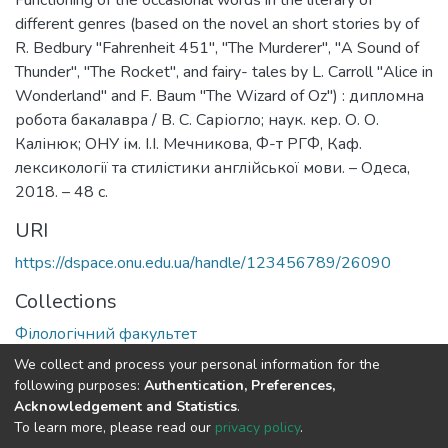
different genres (based on the novel an short stories by of
R. Bedbury "Fahrenheit 451", "The Murderer", "A Sound of
Thunder", "The Rocket", and fairy- tales by L. Carroll "Alice in
Wonderland" and F. Baum "The Wizard of Oz") : дипломна
робота бакалавра / В. С. Саріогло; наук. кер. О. О.
Калінюк; ОНУ ім. І.І. Мечникова, Ф-т РГФ, Каф.
лексикології та стилістики англійської мови. – Одеса,
2018. – 48 с.
URI
https://dspace.onu.edu.ua/handle/123456789/26090
Collections
Філологічний факультет
We collect and process your personal information for the
Full item page
following purposes:
Authentication, Preferences,
Acknowledgement and Statistics
.
To learn more, please read our
privacy policy
.
DSpace software
copyright © 2009-2026
LYRASIS