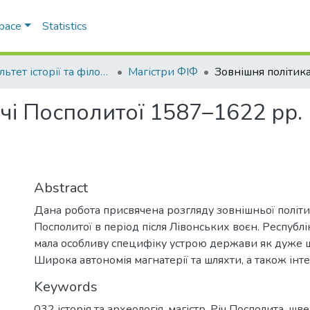
Space
Statistics
Факультет історії та філософії
Магістри ФІФ
чі Посполитої 1587–1622 рр.
Abstract
Дана робота присвячена розгляду зовнішньої політи
Посполитої в період після Лівонських воєн. Республ
мала особливу специфіку устрою держави як дуже ш
Широка автономія магнатерії та шляхти, а також інте
Keywords
032 історія та археологія
,
магістр
,
Річ Посполита
,
шве