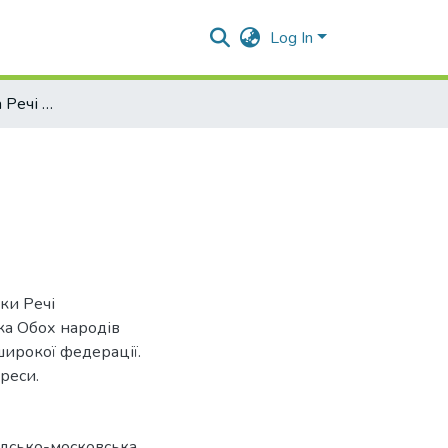
Log In
Зовнішня політика Речі Посполитої 1587–1622 рр.
ки Речі
іка Обох народів
ирокої федерації.
реси.
дсько-московська