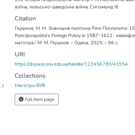
війна
,
польсько-шведська війна
,
Сигізмунд III
Citation
Глушков, М. М. Зовнішня політика Речі Посполитої 1
Rzeczpospolita's Foreign Policy in 1587-1622 : кваліф
магістра / М. М. Глушков. – Одеса, 2025. – 96 с.
URI
https://dspace.onu.edu.ua/handle/123456789/43954
Collections
Магістри ФІФ
І.
Full item page