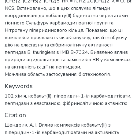
(CH3)2, (C2H5)2, (CH2)5; RR = (CH2)2O(CH2)2, X = Cl, Br,
NCS. Встановлено, що в цих сполуках ліганди
координовані до кобальту(ІІ) бідентатно через атоми
тіонного Сульфуру карбамодитіоатної групи та
Нітрогену піперидинового кільця. Показано, що ці
комплекси проявляють як активуючу, так й інгібуючу
дію на еластазну та фібринолітичну активності
пептидаз B. thuringiensis ІМВ B-7324. Виявлено вплив
природи ацидолігандів та замісників RR у комплексах
на активність їх дії на пептидази.
Можлива область застосування: біотехнологія.
Keywords
102 хімія
,
кобальт(ІІ)
,
піперидин-1-іл карбамодитіоати
,
пептидази з еластазною
,
фібринолітичною актвністю
Citation
Шендрик, А. І. Вплив комплексів кобальту(II) з
піперидин-1-іл карбамодитіоатами на активність