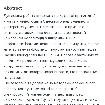
Abstract
Дипломна робота виконана на кафедрі прикладної
хімії та хімічної освіти Одеського національного
університету імені І. І. Мечникова та присвячена
синтезу, дослідженню будови та властивостей
комплексів кобальту(II) з піперидин-1-іл
карбамодитіоатами, встановленню впливу цих сполук
на еластазну та фібринолітичну активності пептидаз
Bacillus thuringiensis ІМВ В-7324. Робота є частиною та
логічним продовженням наукових досліджень
координаційних сполук перехідних елементів з
похідними дитіокарбамової кислоти, що проводяться
на кафедрі.
Синтезовано та досліджено методами елементного
аналізу, кондуктометрії, ІЧ та електронної
спектроскопій, магнетохімії та дериватографії
комплекси [Co{RRNC(S)SN(CH2)5}X2], де X = Br, RR =