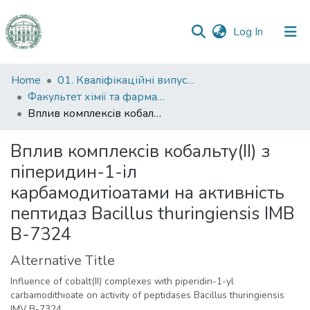
(current)
Log In
Communities
Home
01. Кваліфікаційні випускні роботи здобувачів вищої освіти
&
Факультет хімії та фармації
Collections
Вплив комплексів кобальту(II) з піперидин-1-іл карбамодитіоатами на активність пептидаз Bacillus thuringiensis ІМВ B-7324
All of DSpace
Вплив комплексів кобальту(II) з
піперидин-1-іл
Statistics
карбамодитіоатами на активність
пептидаз Bacillus thuringiensis ІМВ
B-7324
Alternative Title
Influence of cobalt(II) complexes with piperidin-1-yl
carbamodithioate on activity of peptidases Bacillus thuringiensis
IMV B-7324