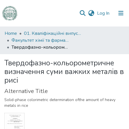
(current)
Log In
Communities
Home
01. Кваліфікаційні випускні роботи здобувачів вищої освіти
&
Факультет хімії та фармації
Collections
Твердофазно-кольорометричне визначення суми важких металів в рисі
All of DSpace
Твердофазно-кольорометричне
визначення суми важких металів в
Statistics
рисі
Alternative Title
Solid-phase colorimetric determination ofthe amount of heavy
metals in rice