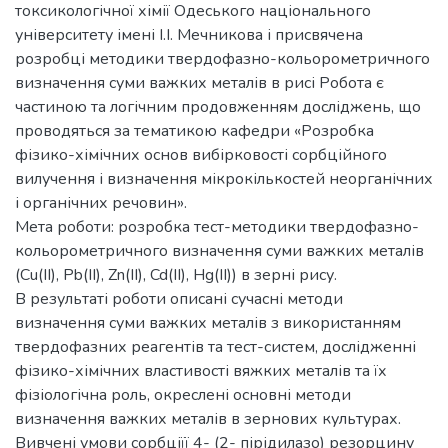
токсикологічної хімії Одеського національного
університету імені І.І. Мечникова і присвячена
розробці методики твердофазно-кольорометричного
визначення суми важких металів в рисі Робота є
частиною та логічним продовженням досліджень, що
проводяться за тематикою кафедри «Розробка
фізико-хімічних основ вибірковості сорбційного
вилучення і визначення мікрокількостей неорганічних
і органічних речовин».
Мета роботи: розробка тест-методики твердофазно-
кольорометричного визначення суми важких металів
(Cu(II), Pb(II), Zn(II), Cd(II), Hg(II)) в зерні рису.
В результаті роботи описані сучасні методи
визначення суми важких металів з використанням
твердофазних реагентів та тест-систем, дослідженні
фізико-хімічних властивості вяжких металів та їх
фізіологічна роль, окреслені основні методи
визначення важких металів в зернових культурах.
Вивчені умови сорбціїї 4- (2- пірідилазо) резорцину