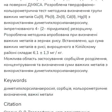
на поверхні ДМХСА. Розроблена твердофазно-
кольорометрична тест-методика визначення групи
важких металів Cu(II), Pb(II), Zn(II), Cd(II), Hg(II) з
використанням диметилхлорсиланаеросилу,
імпрегнованого 4- (2- піридилазо) резорцину.
Розроблена методика апробована при визначені
важких металів а зернах рису. Встановлено, що сума
важких металів в рисі, вирощеного в Кілійскому
районі складає 6,1 ± 1,3 мг / кг.
Можлива область застосування: сорбційне розділення,
концентрування та визначення суми важких металів з
використанням диметилхлорсиланаеросилу.
Keywords
диметилхлорсиланаеросил
,
сорбція
,
кольорометричне
визначення
,
важкі метали
Citation