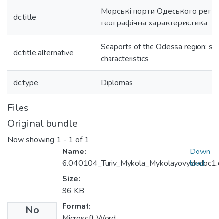
Морські порти Одеського регіон
dc.title
географічна характеристика
Seaports of the Odessa region: so
dc.title.alternative
characteristics
dc.type
Diplomas
Files
Original bundle
Now showing
1 - 1 of 1
Name:
Down
6.040104_Turiv_Mykola_Mykolayovych.doc1.
load
Size:
96 KB
Format:
No
Microsoft Word