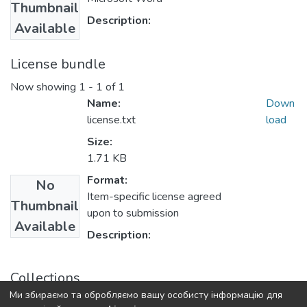
Thumbnail
Description:
Available
License bundle
Now showing
1 - 1 of 1
Name:
Down
license.txt
load
Size:
1.71 KB
Format:
No
Item-specific license agreed
Thumbnail
upon to submission
Available
Description:
Collections
Ми збираємо та обробляємо вашу особисту інформацію для
Бакалаври ГГФ