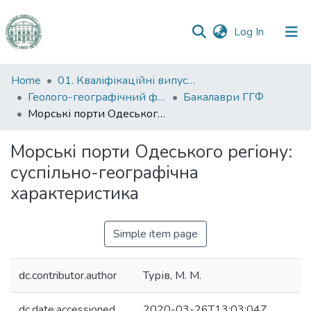
(current)
Log In
Communities
Home
01. Кваліфікаційні випускні роботи здобувачів вищої освіти
&
Геолого-географічний факультет
Бакалаври ГГФ
Collections
Морські порти Одеського регіону: суспільно-географічна характеристика
All of DSpace
Морські порти Одеського регіону:
суспільно-географічна
Statistics
характеристика
Simple item page
dc.contributor.author
Турів, М. М.
dc.date.accessioned
2020-03-26T13:03:04Z