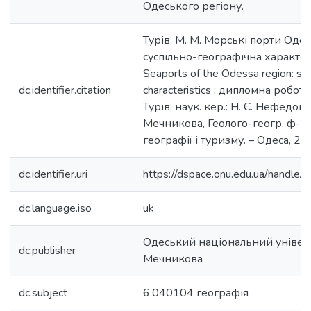
Одеського регіону.
Турів, М. М. Морські порти Одес
суспільно-географічна характе
Seaports of the Odessa region: so
dc.identifier.citation
characteristics : дипломна робота
Турів; наук. кер.: Н. Є. Нефедова; 
Мечникова, Геолого-геогр. ф-т, 
географії і туризму. – Одеса, 201
dc.identifier.uri
https://dspace.onu.edu.ua/hand
dc.language.iso
uk
Одеський національний університ
dc.publisher
Мечникова
dc.subject
6.040104 географія