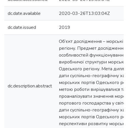
dc.date.available
2020-03-26T13:03:04Z
dc.date.issued
2019
Об’єкт дослідження – морські 
регіону. Предмет дослідження 
особливостей функціонування, т
виробничої структури морських
Одеського регіону. Мета дипло
дати суспільно-географічну ха
морських портів Одеського регіо
dc.description.abstract
метою роботи вирішувалися такі
проаналізувати значення морсь
портового господарства у світов
дати суспільно-географічну ха
морських портів Одеського регі
перспективи розвитку морськи