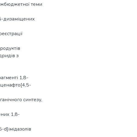
ержбюджетної теми
,5-дизаміщених
реєстрації
продуктів
дридів з
агменті 1,8-
аценафто[4,5-
анічного синтезу,
них 1,8-
5-d]імідазолів