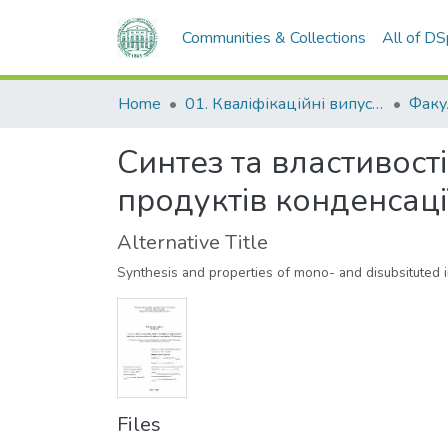
Communities & Collections
All of D
Home
01. Кваліфікаційні випускні роботи здобувачів вищої освіти
Синтез та властивост
продуктів конденсаці
Alternative Title
Synthesis and properties of mono- and disubsituted 
Files