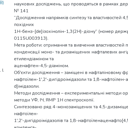
B)
наукових досліджень, що проводяться в рамках д
№ 141
“Дослідження напрямків синтезу та властивостей 4
похідних
1H-бенз-[de]ізохінолін-1,3(2H)-діону” (номер держ
0115U003913).
Мета роботи: отримання та вивчення властивостей 
конденсації моно- та дизаміщених нафталевих ангі
етилендіаміном та
аценафтен-4,5-діаміном.
І.
Об'єкти дослідження – заміщені в нафталіновому фр
нафтоїлен-1',2'-дигідроімідазоли та 1,8-нафтоїлен-
d]імідазоли.
Методи дослідження – експериментальні методи орг
методи УФ, ІЧ, ЯМР 1Н спектроскопії.
Синтезовано ряд 4-монозаміщених та 4,5-дизаміще
нафтоїлен-
1',2'-дигідроімідазолів та 1,8-нафтоїленаценафто[4,
конденса-