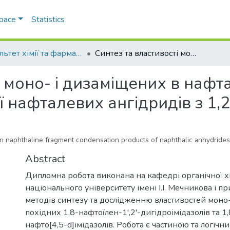
Space
Statistics
Факультет хімії та фармації
Синтез та властивості моно- і дизаміщених в нафталіновому фрагменті продуктів конденсації нафталевих ангідридів з 1,2-діамінами
і моно- і дизаміщених в наф
ї нафталевих ангідридів з 1,
in naphthaline fragment condensation products of naphthalic anhydrides
Abstract
Дипломна робота виконана на кафедрі органічної х
національного університету імені І.І. Мечникова і п
методів синтезу та дослідженню властивостей моно
похідних 1,8-нафтоїлен-1',2'-дигідроімідазолів та 
нафто[4,5-d]імідазолів. Робота є частиною та логі