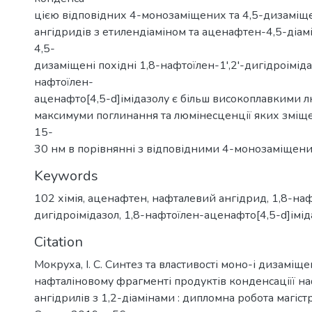
цією відповідних 4-монозаміщених та 4,5-дизамі
ангідридів з етилендіаміном та аценафтен-4,5-діам
4,5-
дизаміщені похідні 1,8-нафтоїлен-1',2'-дигідроіміда
нафтоїлен-
аценафто[4,5-d]імідазолу є більш високоплавкими 
максимуми поглинання та люмінесценції яких зміщ
15-
30 нм в порівнянні з відповідними 4-монозаміщен
Keywords
102 хімія
,
аценафтен
,
нафталевий ангідрид
,
1,8-наф
дигідроімідазол
,
1,8-нафтоїлен-аценафто[4,5-d]імід
Citation
Мокруха, І. С. Синтез та властивості моно-і дизаміщ
нафталіновому фрагменті продуктів конденсаціїї н
ангідрилів з 1,2-діамінами : дипломна робота магістра