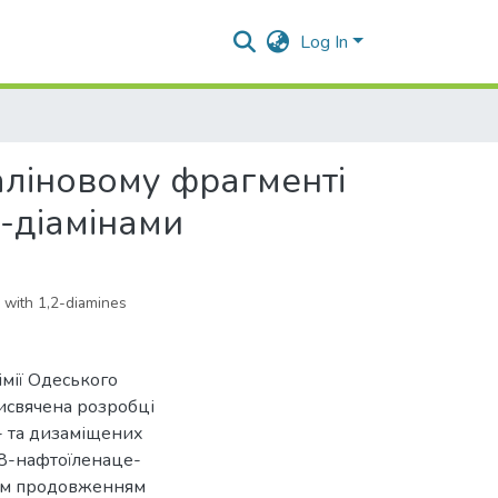
Log In
таліновому фрагменті
2-діамінами
 with 1,2-diamines
імії Одеського
рисвячена розробці
- та дизаміщених
1,8-нафтоїленаце-
чним продовженням