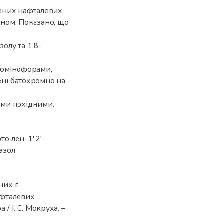
щених нафталевих
іном. Показано, що
золу та 1,8-
люмінофорами,
ені батохромно на
ими похідними.
тоїлен-1',2'-
азол
ених в
афталевих
 / І. С. Мокруха. –