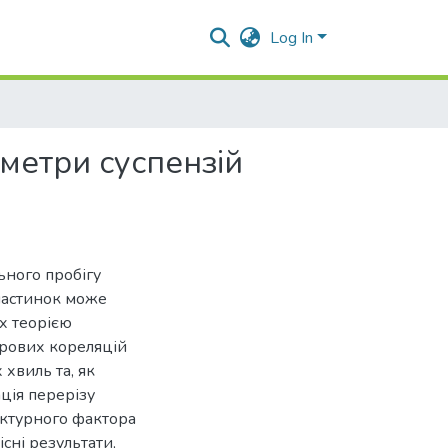
Log In
метри суспензій
ьного пробігу
частинок може
их теорією
орових кореляцій
 хвиль та, як
ція перерізу
уктурного фактора
сні результати,