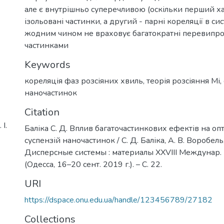
але є внутрішньо суперечливою (оскільки перший х
ізольовані частинки, а другий - парні кореляції в сис
жодним чином не враховує багатократні перевипр
частинками
Keywords
кореляція фаз розсіяних хвиль
,
теорія розсіяння Мі
,
наночастинок
Citation
І.
Баліка С. Д. Вплив багаточастинкових ефектів на оп
суспензій наночастинок / С. Д. Баліка, А. В. Воробель,
Дисперсные системы : материалы XXVIII Междунар. 
(Одесса, 16–20 сент. 2019 г.). – С. 22.
URI
https://dspace.onu.edu.ua/handle/123456789/27182
Collections