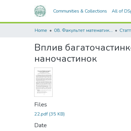
Communities & Collections
All of D
Home
08. Факультет математики, фізики та інформаційних технологій
Статт
Вплив багаточастинко
наночастинок
Files
22.pdf
(35 KB)
Date