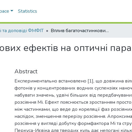
Space
Statistics
і та доповіді ФМФІТ
Вплив багаточастинкових ефектів на оптичні параметри суспензій наночастинок
вих ефектів на оптичні пара
Abstract
Експериментально встановлено [1], що довжина віл
фотонів у концентрованих водних суспензіях нано
набувати значень, удвічі більших від передбачуван
розсіяння Мі. Ефект пояснюється зростанням прост
між частинками, що веде до кореляції фаз розсіяних
наслідок, зменшення перерізу розсіяння. Апроксима
розсіяння у вигляді добутку формфактора Мі та стр
Перкуса-Иєвіка для твердих куль дає непогані кількі