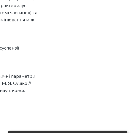
арактеризує
темі частинок) та
омінювання між
суспензії
тичні параметри
 М. Я. Сушко //
науч. конф.