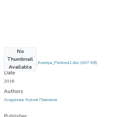
No
Files
Thumbnail
103_Andryeyeva_Kseniya_Pavlivna1.doc
(407 KB)
Available
Date
2018
Authors
Андрєєва, Ксенія Павлівна
Publisher