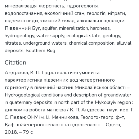
мінералізація
,
жорсткість
,
гідрогеологія
,
водопостачання
,
екологічний стан
,
геологія
,
нітрати
,
підземні води
,
хімічний склад
,
алювіальні відклади
,
Південний Буг
,
aquifer
,
mineralization
,
hardness
,
hydrogeology
,
water supply
,
ecological state
,
geology
,
nitrates
,
underground waters
,
chemical composition
,
alluvial
deposits
,
Southern Bug
Citation
Андрєєва, К. П. Гідрогеологічні умови та
характеристика підземних вод четвертинного
горизонту в північній частині Миколаївської області =
Hydrogeological conditions and description of groundwater
in quaternary deposits in north part of the Mykolayiv region :
дипломна робота магістра / К. П. Андрєєва; наук. кер. Г.
С. Педан; ОНУ ім. І.І. Мечникова, Геолого-геогр. ф-т,
Каф. інженерної геології та гiдрогеології. – Одеса,
2018. – 79 с.