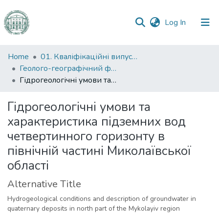
(current)
Log In
Communities
Home
01. Кваліфікаційні випускні роботи здобувачів вищої освіти
&
Геолого-географічний факультет
Collections
Гідрогеологічні умови та характеристика підземних вод четвертинного горизонту в північній частині Миколаївської області
All of DSpace
Гідрогеологічні умови та
характеристика підземних вод
Statistics
четвертинного горизонту в
північній частині Миколаївської
області
Alternative Title
Hydrogeological conditions and description of groundwater in
quaternary deposits in north part of the Mykolayiv region