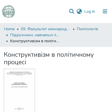
(current)
Log In
Communities
Home
09. Факультет міжнародних відносин, політології та соціології
Політологія
&
Підручники, навчальні посібники та інші науково- та навчально-методичні праці ФМВПС (Політологія)
Collections
Конструктивізм в політичному процесі
All of DSpace
Конструктивізм в політичному
процесі
Statistics