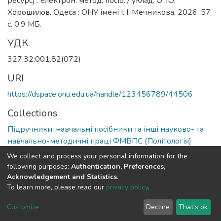
ресурс] : електрон. метод. посіб. / уклад. О. Ю.
Хорошилов. Одеса : ОНУ імені І. І. Мечникова, 2026. 57
с. 0,9 МБ.
УДК
327:32:001.82(072)
URI
https://dspace.onu.edu.ua/handle/123456789/44506
Collections
Підручники, навчальні посібники та інші науково- та
навчально-методичні праці ФМВПС (Політологія)
We collect and process your personal information for the
Full item page
following purposes:
Authentication, Preferences,
Acknowledgement and Statistics
.
To learn more, please read our
privacy policy
.
DSpace software
copyright © 2009-2026
LYRASIS
Cookie
Privacy
End User
Send
Customize
Decline
That's ok
settings
policy
Agreement
Feedback