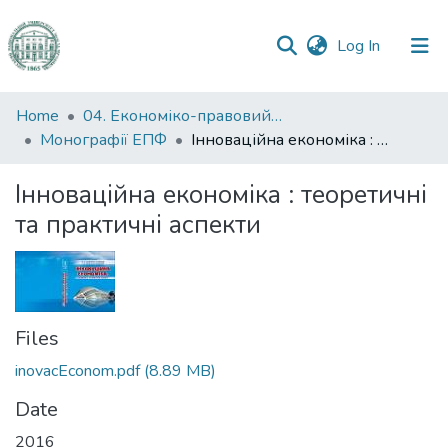
(current)
Log In
Communities
Home
04. Економіко-правовий факультет
&
Монографії ЕПФ
Інноваційна економіка : теоретичні та практичні аспекти
Collections
Інноваційна економіка : теоретичні
All of DSpace
та практичні аспекти
Statistics
Files
inovacEconom.pdf
(8.89 MB)
Date
2016