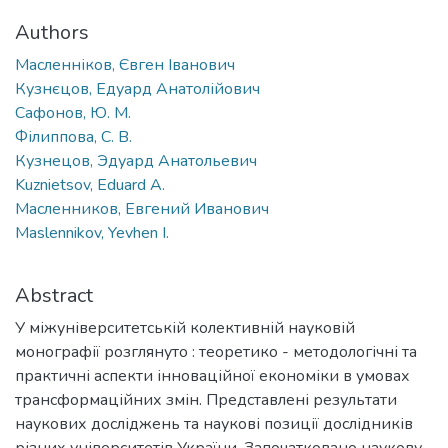
Authors
Масленніков, Євген Іванович
Кузнєцов, Едуард Анатолійович
Сафонов, Ю. М.
Філиппова, С. В.
Кузнецов, Эдуард Анатольевич
Kuznietsov, Eduard A.
Масленников, Евгений Иванович
Maslennikov, Yevhen I.
Abstract
У міжуніверситетській колективній науковій
монографії розглянуто : теоретико - методологічні та
практичні аспекти інноваційної економіки в умовах
трансформаційних змін. Представлені результати
наукових досліджень та наукові позиції дослідників
різних університетів України. Започатковано наукову