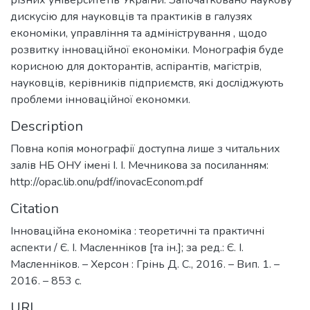
дискусію для науковців та практиків в галузях
економіки, управління та адміністрування , щодо
розвитку інноваційної економіки. Монографія буде
корисною для докторантів, аспірантів, магістрів,
науковців, керівників підприємств, які досліджують
проблеми інноваційної економки.
Description
Повна копія монографії доступна лише з читальних
залів НБ ОНУ імені І. І. Мечникова за посиланням:
http://opac.lib.onu/pdf/inovacEconom.pdf
Citation
Інноваційна економіка : теоретичні та практичні
аспекти / Є. І. Масленніков [та ін.]; за ред.: Є. І.
Масленніков. – Херсон : Грінь Д. С., 2016. – Вип. 1. –
2016. – 853 с.
URI