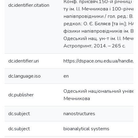
Конф. присвяч.150-й річниці О
dc.identifier.citation
ту ім. І.І. Мечникова і 100-річч
напівпровідники / гол. ред.: В. 
редкол.: О. Є. Бєляєв [та ін.]; НА
фізики напівпровідників ім. В. 
Одеський нац. ун-т ім. І.І. Мечни
Астропринт, 2014. – 265 с.
dc.identifier.uri
https://dspace.onu.edu.ua/hand
dc.language.iso
en
Одеський національний університ
dc.publisher
Мечникова
dc.subject
nanostructures
dc.subject
bioanalytical systems