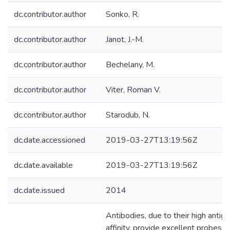
dc.contributor.author
Sonko, R.
dc.contributor.author
Janot, J.-M.
dc.contributor.author
Bechelany, M.
dc.contributor.author
Viter, Roman V.
dc.contributor.author
Starodub, N.
dc.date.accessioned
2019-03-27T13:19:56Z
dc.date.available
2019-03-27T13:19:56Z
dc.date.issued
2014
Antibodies, due to their high antige
affinity, provide excellent probes f