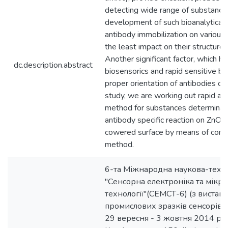
detecting wide range of substance
development of such bioanalytical
antibody immobilization on various 
the least impact on their structure
Another significant factor, which ha
dc.description.abstract
biosensorics and rapid sensitive b
proper orientation of antibodies on 
study, we are working out rapid and
method for substances determinati
antibody specific reaction on ZnO 
cowered surface by means of confo
method.
6-та Міжнародна наукова-техн
"Сенсорна електроніка та мікро
технології"(СЕМСТ-6) (з вистав
промислових зразків сенсорів), 
29 вересня - 3 жовтня 2014 р. :