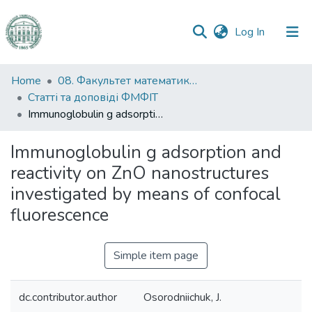
(current)
Log In
Communities
Home
08. Факультет математики, фізики та інформаційних технологій
&
Статті та доповіді ФМФІТ
Collections
Immunoglobulin g adsorption and reactivity on ZnO nanostructures investigated by means of confocal fluorescence
All of DSpace
Immunoglobulin g adsorption and
reactivity on ZnO nanostructures
Statistics
investigated by means of confocal
fluorescence
Simple item page
dc.contributor.author
Osorodniichuk, J.