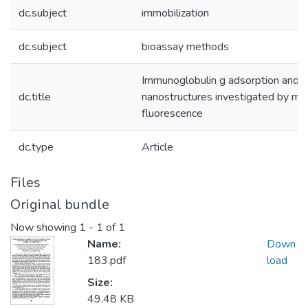
dc.subject
immobilization
dc.subject
bioassay methods
Immunoglobulin g adsorption and r
dc.title
nanostructures investigated by me
fluorescence
dc.type
Article
Files
Original bundle
Now showing
1 - 1 of 1
Name:
Down
183.pdf
load
Size:
49.48 KB