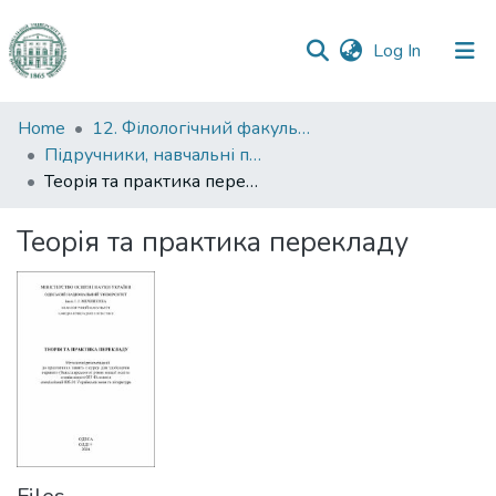
(current)
Log In
Communities
Home
12. Філологічний факультет
&
Підручники, навчальні посібники та інші науково- та навчально-методичні праці ФФ
Collections
Теорія та практика перекладу
All of DSpace
Теорія та практика перекладу
Statistics