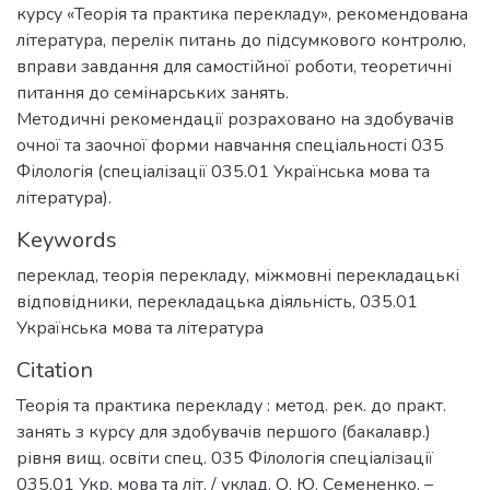
курсу «Теорія та практика перекладу», рекомендована
література, перелік питань до підсумкового контролю,
вправи завдання для самостійної роботи, теоретичні
питання до семінарських занять.
Методичні рекомендації розраховано на здобувачів
очної та заочної форми навчання спеціальності 035
Філологія (спеціалізації 035.01 Українська мова та
література).
Keywords
переклад
,
теорія перекладу
,
міжмовні перекладацькі
відповідники
,
перекладацька діяльність
,
035.01
Українська мова та література
Citation
Теорія та практика перекладу : метод. рек. до практ.
занять з курсу для здобувачів першого (бакалавр.)
рівня вищ. освіти спец. 035 Філологія спеціалізації
035.01 Укр. мова та літ. / уклад. О. Ю. Семененко. –