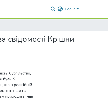
Log In
а свідомості Крішни
сть. Суспільство,
і були б
ь, що в релігійній
омітити, що на
м приходять інші.