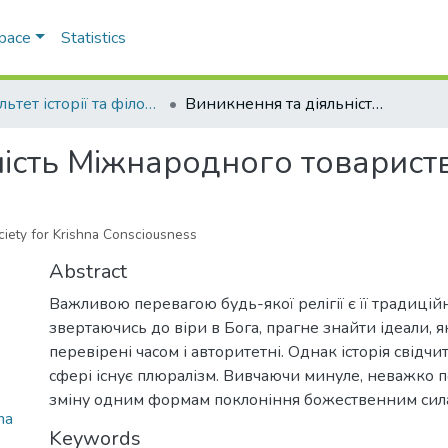
Space
Statistics
Факультет історії та філософії
Виникнення та діяльність Міжнародного товариства свідомості Крішни
ість Міжнародного товариств
ociety for Krishna Consciousness
Abstract
Важливою перевагою будь-якої релігії є її традиційні
звертаючись до віри в Бога, прагне знайти ідеали, як
перевірені часом і авторитетні. Однак історія свідчит
сфері існує плюралізм. Вивчаючи минуле, неважко п
зміну одним формам поклоніння божественним сила
na
Keywords