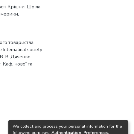
сті Крішни
,
Шріла
 Америки
,
ого товариства
 Internatinal society
 В. В. Дяченко ;
т, Каф. нової та
We collect and process your personal information for the
following purposes:
Authentication, Preferences,