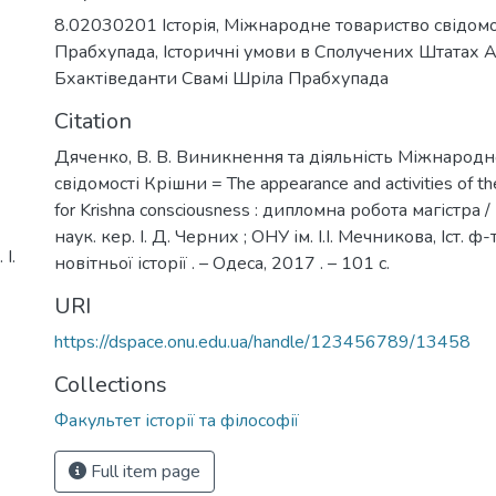
8.02030201 Історія
,
Міжнародне товариство свідомо
Прабхупада
,
Історичні умови в Сполучених Штатах
Бхактіведанти Свамі Шріла Прабхупада
Citation
Дяченко, В. В. Виникнення та діяльність Міжнародн
свідомості Крішни = The appearance and activities of the
for Krishna consciousness : дипломна робота магістра /
наук. кер. І. Д. Черних ; ОНУ ім. І.І. Мечникова, Іст. ф-
І.
новітньої історії . – Одеса, 2017 . – 101 с.
URI
https://dspace.onu.edu.ua/handle/123456789/13458
Collections
Факультет історії та філософії
Full item page