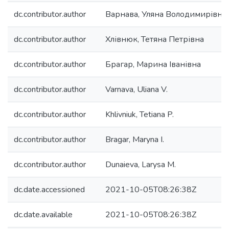
dc.contributor.author
Варнава, Уляна Володимирівна
dc.contributor.author
Хлівнюк, Тетяна Петрівна
dc.contributor.author
Брагар, Марина Іванівна
dc.contributor.author
Varnava, Uliana V.
dc.contributor.author
Khlivniuk, Tetiana P.
dc.contributor.author
Bragar, Maryna I.
dc.contributor.author
Dunaieva, Larysa M.
dc.date.accessioned
2021-10-05T08:26:38Z
dc.date.available
2021-10-05T08:26:38Z