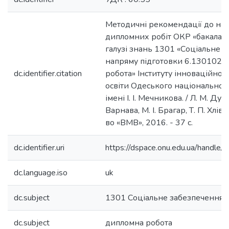
Методичні рекомендації до на
дипломних робіт ОКР «бакалавр
галузі знань 1301 «Соціальне 
напряму підготовки 6.130102 «
dc.identifier.citation
робота» Інституту інноваційної 
освіти Одеського національног
імені І. І. Мечникова. / Л. М. Дуна
Варнава, М. І. Брагар, Т. П. Хлів
во «ВМВ», 2016. - 37 с.
dc.identifier.uri
https://dspace.onu.edu.ua/hand
dc.language.iso
uk
dc.subject
1301 Соціальне забезпечення
dc.subject
дипломна робота