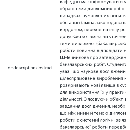
кафедри має інформувати студ
обрані теми дипломних робіт. 
випадках, зумовлених винятко
обставин (зміна законодавства,
кордоном, перехід на іншу робо
допускається зміна чи уточнен
теми дипломної (бакалаврської)
роботи повинна відповідати на
І.І.Мечникова про затверджен
бакалаврських робіт. Студентові
dc.description.abstract
увазі, що наукове дослідження 
цілеспрямоване вироблення нов
розкривають нові явища в суспі
для використання їх у практичн
діяльності. З’ясовуючи об’єкт, п
завдання дослідження, необхідн
що між ними й темою дипломної
роботи є системні логічні зв’яз
бакалаврської роботи передбач