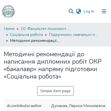
(current)
Log In
Communities
Home
10. Факультет психології та соціальної роботи
&
Соціальна робота
Підручники, навчальні посібники та інші науково- та навчально-методичні праці ФПСР (Соціальна робота)
Collections
Методичні рекомендації до написання дипломних робіт ОКР «бакалавр» напряму підготовки «Соціальна робота»
All of DSpace
Методичні рекомендації до
написання дипломних робіт ОКР
Statistics
«бакалавр» напряму підготовки
«Соціальна робота»
Simple item page
dc.contributor.author
Дунаєва, Лариса Миколаївна