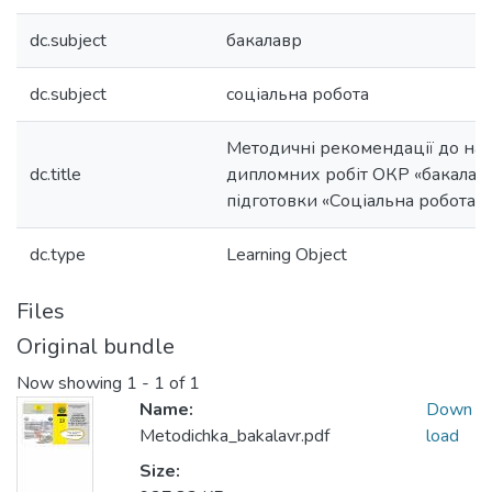
dc.subject
бакалавр
dc.subject
соціальна робота
Методичні рекомендації до на
dc.title
дипломних робіт ОКР «бакалав
підготовки «Соціальна робота»
dc.type
Learning Object
Files
Original bundle
Now showing
1 - 1 of 1
Name:
Down
Metodichka_bakalavr.pdf
load
Size: