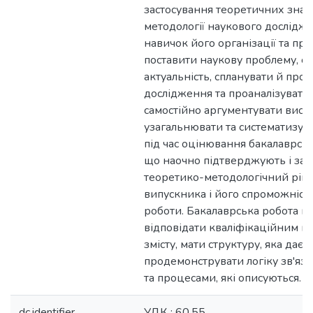
застосування теоретичних зна
методології наукового дослідж
навичок його організації та пр
поставити наукову проблему, с
актуальність, спланувати й про
дослідження та проаналізувати 
самостійно аргументувати висн
узагальнювати та систематизув
під час оцінювання бакалаврсько
що наочно підтверджують і зас
теоретико-методологічний ріве
випускника і його спроможність
роботи. Бакалаврська робота п
відповідати кваліфікаційним в
змісту, мати структуру, яка дає 
продемонструвати логіку зв'яз
та процесами, які описуються.
dc.identifier
УДК : 60.55