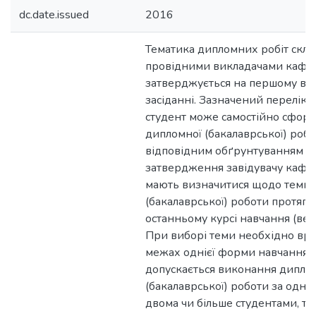
dc.date.issued
2016
Тематика дипломних робіт скла
провідними викладачами кафед
затверджується на першому в 
засіданні. Зазначений перелік 
студент може самостійно сфор
дипломної (бакалаврської) робот
відповідним обґрунтуванням по
затвердження завідувачу кафе
мають визначитися щодо теми 
(бакалаврської) роботи протяго
останньому курсі навчання (ве
При виборі теми необхідно вра
межах однієї форми навчання, 
допускається виконання дипло
(бакалаврської) роботи за одніє
двома чи більше студентами, то