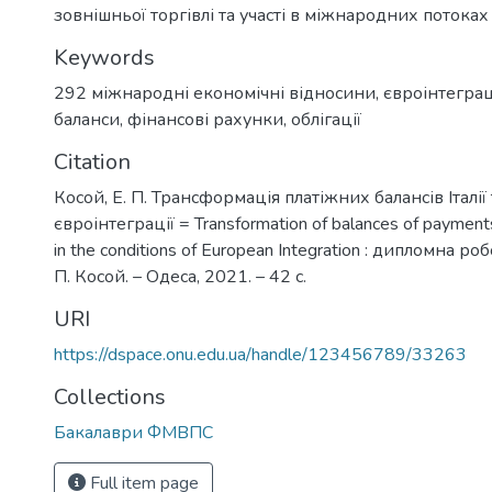
)
зовнішньої торгівлі та участі в міжнародних потоках 
Keywords
292 міжнародні економічні відносини
,
євроінтеграц
баланси
,
фінансові рахунки
,
облігації
Citation
Косой, Е. П. Трансформація платіжних балансів Італії 
євроінтеграції = Transformation of balances of payments
in the conditions of European Integration : дипломна ро
П. Косой. – Одеса, 2021. – 42 с.
URI
https://dspace.onu.edu.ua/handle/123456789/33263
Collections
Бакалаври ФМВПС
Full item page