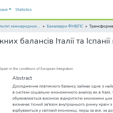
Space
Statistics
Факультет міжнародних відносин, політології та соціології
Бакалаври ФМВПС
их балансів Італії та Іспанії
Spain in the conditions of European Integration
Abstract
Дослідження платіжного балансу займає одне з на
в системі соціально-економічного аналізу як в Італії, т
обумовлюється високою відкритістю економіки цих 
визначає тісний зв'язок внутрішнього ринку країн 
відбуваються у світовій економіці, перш за все, за 