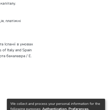
капіталу.
ія
,
платіжні
та Іспанії в умовах
 of Italy and Spain
бота бакалавра / Е.
We collect and process your personal information for the
following purposes:
Authentication, Preferences,