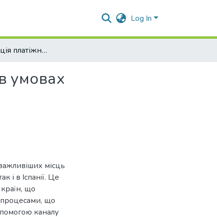
Log In
Трансформація платіжних балансів Італії та Іспанії в умовах євроінтеграції
 в умовах
йважливіших місць
ак і в Іспанії. Це
країн, що
з процесами, що
допомогою каналу