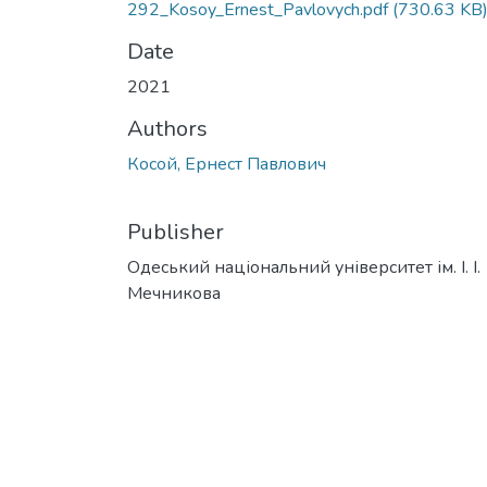
292_Kosoy_Ernest_Pavlovych.pdf
(730.63 KB
Date
2021
Authors
Косой, Ернест Павлович
Publisher
Одеський національний університет ім. І. І.
Мечникова