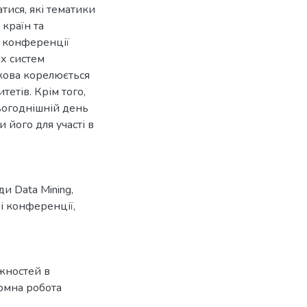
тися, які тематики
країн та
ї конференції
х систем
икова корелюється
етів. Крім того,
сьогоднішній день
и його для участі в
ди Data Mining
,
ві конференції
,
жностей в
омна робота