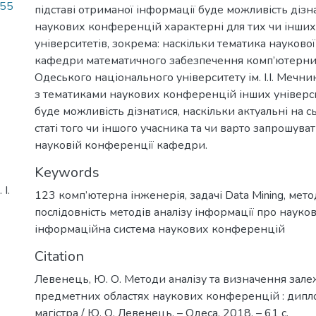
.55
підставі отриманої інформації буде можливість дізна
наукових конференцій характерні для тих чи інших 
університетів, зокрема: наскільки тематика науково
кафедри математичного забезпечення комп’ютерни
Одеського національного університету ім. І.І. Мечн
з тематиками наукових конференцій інших університ
буде можливість дізнатися, наскільки актуальні на 
статі того чи іншого учасника та чи варто запрошуват
науковій конференції кафедри.
Keywords
І.
123 комп’ютерна інженерія
,
задачі Data Mining
,
мето
послідовність методів аналізу інформації про науко
інформаційна система наукових конференцій
Citation
Левенець, Ю. О. Методи аналізу та визначення зале
предметних областях наукових конференцій : дипл
магістра / Ю. О. Левенець. – Одеса, 2018. – 61 с.