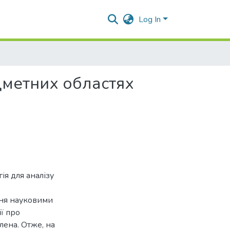
Log In
дметних областях
ія для аналізу
ння науковими
ї про
лена. Отже, на