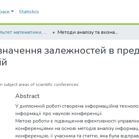
Space
Statistics
Факультет математики, фізики та інформаційних технологій
Методи аналізу та визначення залежностей в предметних областях наукових конференцій
изначення залежностей в пре
ій
n subject areas of scientific conferences
Abstract
У дипломній роботі створена інформаційна технолог
інформації про наукові конференції.
Метою роботи є підвищення ефективності управлі
конференціями на основі методів аналізу інформаці
конференцію, її учасника та статтю, яка була відправ