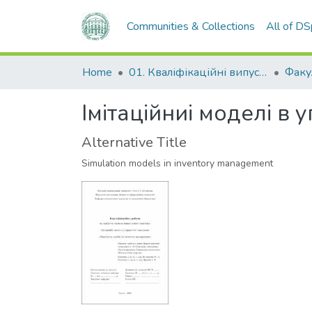
Communities & Collections
All of D
Home
01. Кваліфікаційні випускні роботи здобувачів вищої освіти
Імітаційниі моделі в 
Alternative Title
Simulation models in inventory management