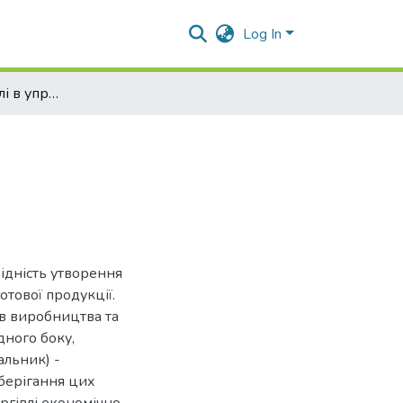
Log In
Імітаційниі моделі в управлінні запасами
ідність утворення
отової продукції.
ів виробництва та
дного боку,
альник) -
зберігання цих
оргівлі економічно