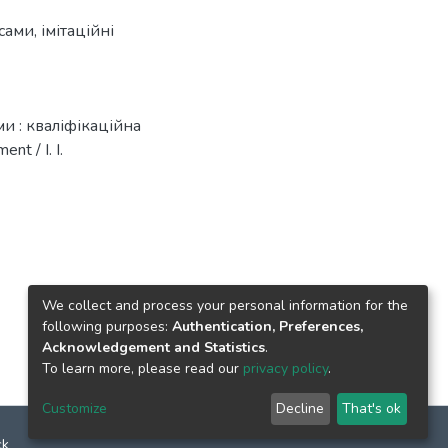
асами
,
імітаційні
ами : кваліфікаційна
t / І. І.
We collect and process your personal information for the
following purposes:
Authentication, Preferences,
Acknowledgement and Statistics
.
To learn more, please read our
privacy policy
.
Customize
Decline
That's ok
ck