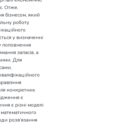
с. Отже,
я бiзнесом, який
iльну роботу
фікаційного
ться у визначенні
у поповнення
мання запасів, а
ними. Для
сами,
кваліфікаційного
правлiння
 для конкретних
лідження є
ння є різні моделі
 математичного
оди розв’язання