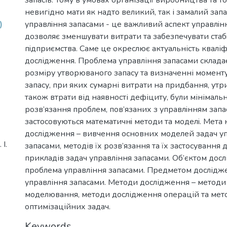
невигідно мати як надто великий, так і замалий запа
управлiння запасами - це важливий аспект управлiнн
)
дозволяє зменшувати витрати та забезпечувати стаб
пiдприємства. Саме це окреслює актуальність квалі
дослідження. Проблема управління запасами складає
розміру утворюваного запасу та визначенні момент
запасу, при яких сумарні витрати на придбання, утри
також втрати від наявності дефіциту, були мінімаль
розв’язання проблем, пов’язаних з управлiнням запа
застосовуються математичнi методи та моделi. Мета 
дослідження – вивчення основних моделей задач у
І.
запасами, методів їх розв’язання та їх застосування
прикладів задач управління запасами. Об’єктом дос
проблема управління запасами. Предметом дослідже
управління запасами. Методи дослідження – методи
моделювання, методи дослідження операцій та мет
оптимізаційних задач.
Keywords