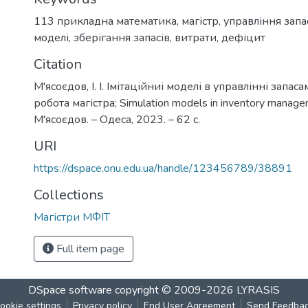
113 прикладна математика
,
магістр
,
управління зап
моделі
,
зберігання запасів
,
витрати
,
дефіцит
Citation
М'ясоєдов, І. І. Імітаційниі моделі в управлінні запас
робота магістра; Simulation models in inventory managemen
М'ясоєдов. – Одеса, 2023. – 62 с.
URI
https://dspace.onu.edu.ua/handle/123456789/38891
Collections
Магістри МФІТ
Full item page
DSpace software
copyright © 2009-2026
LYRASIS
ookie settings
Privacy policy
End User Agreement
Send Feedba