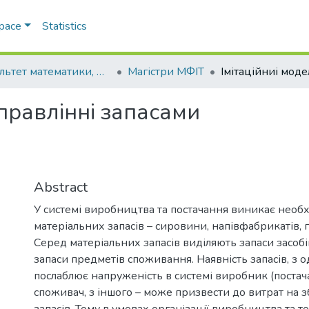
Space
Statistics
Факультет математики, фізики та інформаційних технологій
Магістри МФІТ
управлінні запасами
Abstract
У системі виробництва та постачання виникає необх
матеріальних запасів – сировини, напівфабрикатів, г
Серед матеріальних запасів виділяють запаси засоб
запаси предметів споживання. Наявність запасів, з о
послаблює напруженість в системі виробник (постач
споживач, з іншого – може призвести до витрат на 
запасів. Тому в умовах організації виробництва та т