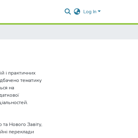
Log In
ій і практичних
редбачено тематику
ься на
даткової
ціальностей.
 та Нового Завіту
,
ійні переклади