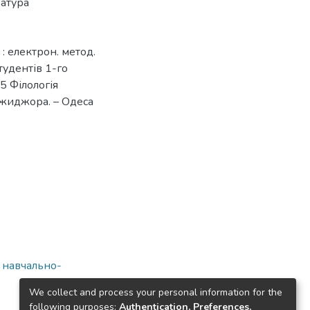
ратура
: електрон. метод.
тудентів 1-го
5 Філологія
В Джиджора. – Одеса
а навчально-
We collect and process your personal information for the
following purposes:
Authentication, Preferences,