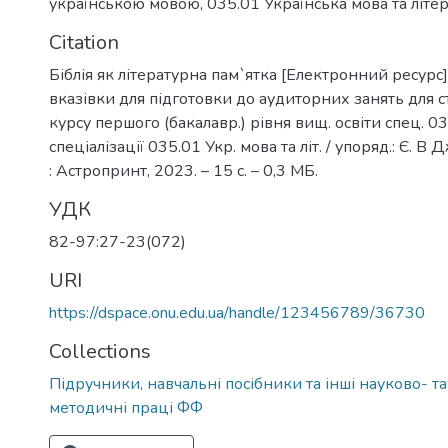
українською мовою
,
035.01 Українська мова та літе
Citation
Біблія як літературна пам`ятка [Електронний ресурс] 
вказівки для підготовки до аудиторних занять для с
курсу першого (бакалавр.) рівня вищ. освіти спец. 03
спеціалізації 035.01 Укр. мова та літ. / упоряд.: Є. 
: Астропринт, 2023. – 15 с. – 0,3 МБ.
УДК
82-97:27-23(072)
URI
https://dspace.onu.edu.ua/handle/123456789/36730
Collections
Підручники, навчальні посібники та інші науково- т
методичні праці ФФ