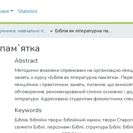
Space
Statistics
Підручники, навчальні посібники та інші науково- та навчально-методичні праці ФФ
Біблія як літературна пам`ятка
 пам`ятка
Abstract
Методичні вказівки спрямовані на організацію лекц
занять з курсу «Біблія як літературна пам’ятка». Пе
лекційних і практичних занять, питання, що виносят
обговорення, рекомендований список основної і до
літератури. Адресовано студентам філологічних спе
Keywords
Біблія
,
біблійні твори
,
біблійний канон
,
твори Старого
сюжети Біблії
,
персонажі Біблії
,
структура Біблії
,
бібл