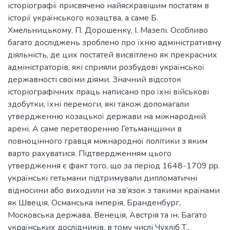
історіографії присвячено найяскравішим постатям в
історії українського козацтва, а саме Б.
Хмельницькому, П. Дорошенку, І. Мазепі. Особливо
багато досліджень зроблено про їхню адміністративну
діяльність, де цих постатей висвітлено як прекрасних
адміністраторів, які сприяли розбудові української
державності своїми діями. Значний відсоток
історіографічних праць написано про їхні військові
здобутки, їхні перемоги, які також допомагали
утвердженню козацької держави на міжнародній
арені. А саме перетворенню Гетьманщини в
повноцінного гравця міжнародної політики з яким
варто рахуватися. Підтвердженням цього
утвердження є факт того, що за період 1648-1709 pp.
українські гетьмани підтримували дипломатичні
відносини або виходили на зв’язок з такими країнами
як Швеція, Османська імперія, Бранденбург,
Московська держава, Венеція, Австрія та ін. Багато
українських дослідників, в тому числі Чухліб Т.,