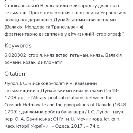
Станіславський В. дослідили міжнародну діяльність
гетьманів. Проте дипломатичні відносини Української
козацької держави з Дунайськими князівствами
(Валахія, Молдова та Трансільванія)
фрагментарно висвітлене у вітчизняній історіографії.
Keywords
6.020302 історія
,
князівство
,
гетьман
,
князь
,
Валахія
,
османи
,
козак
,
дипломатія
Citation
Лупол, І. С. Військово-політичні взаємини
гетьманщини з Дунайськими князівствами (1648-
1709 рр.) = Military-political relatioms between the
Cossack Hetmanate and the principalities of Danude (1648-
1709) : дипломна робота бакалавра / І. С. Лупол ; наук.
кер. О. А. Бачинська ; ОНУ ім. І.І. Мечникова, Іст. ф-т,
Каф. історії України . – Одеса, 2017 . – 74 с.