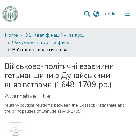
(current)
Log In
Communities
Home
01. Кваліфікаційні випускні роботи здобувачів вищої освіти
&
Факультет історії та філософії
Collections
Військово-політичні взаємини гетьманщини з Дунайськими князівствами (1648-1709 рр.)
All of DSpace
Військово-політичні взаємини
гетьманщини з Дунайськими
Statistics
князівствами (1648-1709 рр.)
Alternative Title
Military-political relatioms between the Cossack Hetmanate and
the principalities of Danude (1648-1709)