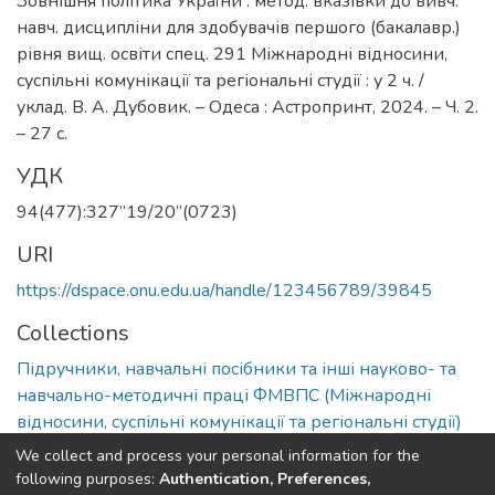
Зовнішня політика України : метод. вказівки до вивч.
навч. дисципліни для здобувачів першого (бакалавр.)
рівня вищ. освіти спец. 291 Міжнародні відносини,
суспільні комунікації та регіональні студії : у 2 ч. /
уклад. В. А. Дубовик. – Одеса : Астропринт, 2024. – Ч. 2.
– 27 с.
УДК
94(477):327”19/20”(0723)
URI
https://dspace.onu.edu.ua/handle/123456789/39845
Collections
Підручники, навчальні посібники та інші науково- та
навчально-методичні праці ФМВПС (Міжнародні
відносини, суспільні комунікації та регіональні студії)
We collect and process your personal information for the
Full item page
following purposes:
Authentication, Preferences,