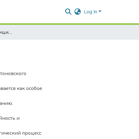
Log In
Прагматическая функция диалога
атоновского
вается как особое
ванию.
йность и
гический процесс