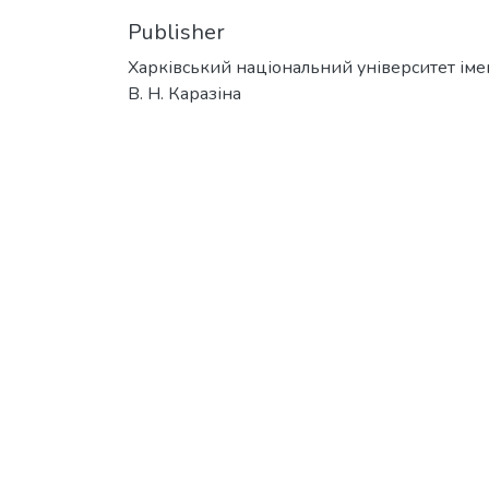
Publisher
Харківський національний університет іме
В. Н. Каразіна