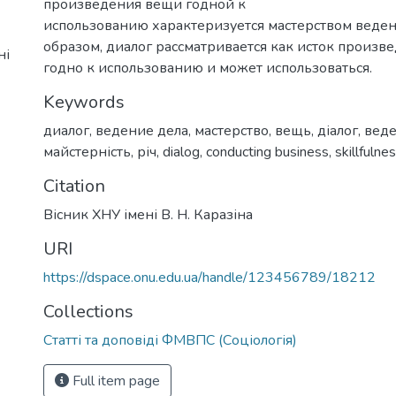
произведения вещи годной к
использованию характеризуется мастерством веден
образом, диалог рассматривается как исток произве
ні
годно к использованию и может использоваться.
Keywords
диалог
,
ведение дела
,
мастерство
,
вещь
,
діалог
,
веде
майстерність
,
річ
,
dialog
,
conducting business
,
skillfulne
Citation
Вісник ХНУ імені В. Н. Каразіна
URI
https://dspace.onu.edu.ua/handle/123456789/18212
Collections
Статті та доповіді ФМВПС (Соціологія)
Full item page