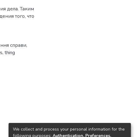
ия дела. Таким
дения того, что
ння справи
,
ss
,
thing
We collect and process your personal information for the
following purposes:
Authentication, Preferences,