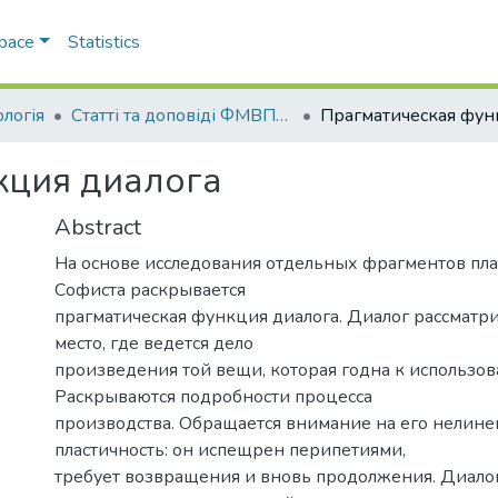
Space
Statistics
ологія
Статті та доповіді ФМВПС (Соціологія)
кция диалога
Abstract
На основе исследования отдельных фрагментов пл
Софиста раскрывается
прагматическая функция диалога. Диалог рассматри
место, где ведется дело
произведения той вещи, которая годна к использо
Раскрываются подробности процесса
производства. Обращается внимание на его нелине
пластичность: он испещрен перипетиями,
требует возвращения и вновь продолжения. Диало